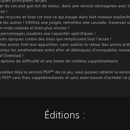
tiques principales du jeu :
er du run and gun est de retour, dans une version réimaginée avec t
ion !
es muscles et tirez sur tout ce qui bouge dans huit niveaux explosifs
e les autres ! Infiltrez une jungle, remontez une cascade, traversez 
 moto volante et bien plus encore !
 personnages jouables aux capacités spécifiques !
ts épiques contre des boss qui remplissent tout l’écran !
les armes font leur apparition, sans oublier le retour des armes pr
inez les améliorations entre elles et débloquez d'incroyables nouve
d’Overload !
 options de difficulté et une tonne de contenu supplémentaire
ssédez déjà la version PS4™ de ce jeu, vous pouvez obtenir la versi
PS5® sans frais supplémentaires et sans avoir besoin d'acheter ce 
Éditions :