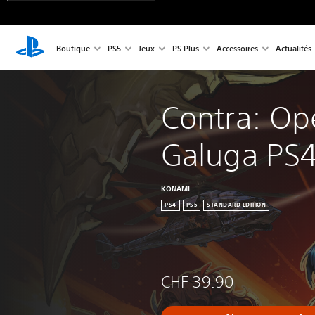
Boutique
PS5
Jeux
PS Plus
Accessoires
Actualités
Contra: Op
Galuga PS4
KONAMI
PS4
PS5
STANDARD EDITION
CHF 39.90