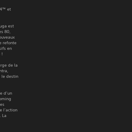
S4™ et
luga est
es 80,
nouveaux
e refonte
ifs en
 !
arge de la
ntra,
 le destin
de d’un
homing
les
e l’action
. La