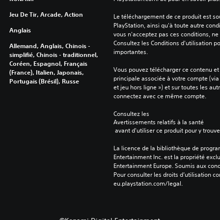
Jeu De Tir, Arcade, Action
Le téléchargement de ce produit est sou
PlayStation, ainsi qu'à toute autre condi
Anglais
vous n'acceptez pas ces conditions, ne 
Consultez les Conditions d'utilisation p
Allemand, Anglais, Chinois -
importantes.
simplifié, Chinois - traditionnel,
Coréen, Espagnol, Français
Vous pouvez télécharger ce contenu et y
(France), Italien, Japonais,
principale associée à votre compte (via
Portugais (Brésil), Russe
et jeu hors ligne ») et sur toutes les au
connectez avec ce même compte.
Consultez les 
Avertissements relatifs à la santé
 avant d'utiliser ce produit pour y trou
La licence de la bibliothèque de progr
Entertainment Inc. est la propriété exclu
Entertainment Europe. Soumis aux conditi
Pour consulter les droits d’utilisation c
eu.playstation.com/legal.