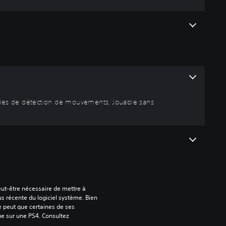
ndes de détection de mouvements, Jouable sans
peut-être nécessaire de mettre à 
us récente du logiciel système. Bien 
e peut que certaines de ses 
ue sur une PS4. Consultez 
.