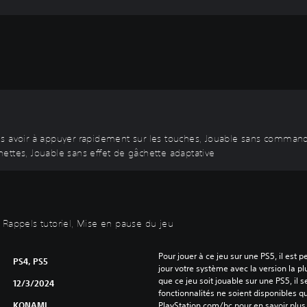
ans avoir à appuyer rapidement sur les touches, Jouable sans comma
ettes, Jouable sans effet de gâchette adaptative
 Rappels tutoriel, Mise en pause du jeu
Pour jouer à ce jeu sur une PS5, il est 
PS4, PS5
jour votre système avec la version la pl
que ce jeu soit jouable sur une PS5, il s
12/3/2024
fonctionnalités ne soient disponibles q
KONAMI
PlayStation.com/bc pour en savoir plus