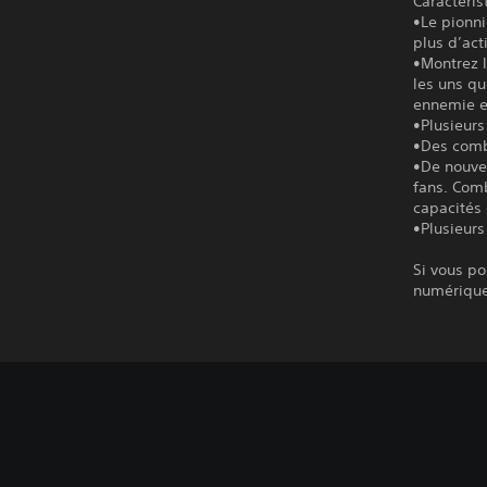
Caractéris
•Le pionni
plus d’act
•Montrez l
les uns qu
ennemie en
•Plusieurs
•Des comba
•De nouvel
fans. Comb
capacités 
•Plusieurs
Si vous po
numérique 