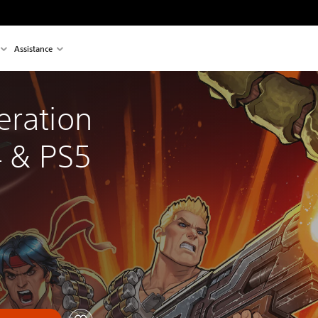
Assistance
eration 
 & PS5