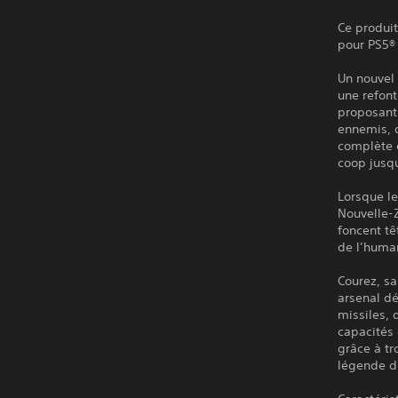
Ce produit
pour PS5® 
Un nouvel 
une refon
proposant
ennemis, 
complète 
coop jusq
Lorsque le
Nouvelle-
foncent tê
de l’human
Courez, sa
arsenal d
missiles,
capacités 
grâce à tr
légende de