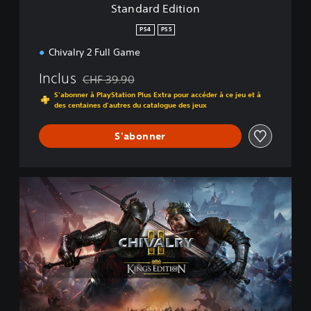
Standard Edition
o
n
PS4
PS5
Chivalry 2 Full Game
Inclus
CHF 39.90
Remise par rapport au prix d'origine de CHF 39.90
S'abonner à PlayStation Plus Extra pour accéder à ce jeu et à
des centaines d'autres du catalogue des jeux
S'abonner
K
i
n
g
'
s
E
d
i
t