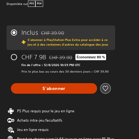
Disponible sur
PS5
PS4
Inclus
CHF 39.90
Remise par rapport au prix d'origine de CHF 39.
S'abonner à PlayStation Plus Extra pour accéder à ce
jeu et à des centaines d'autres du catalogue des jeux
CHF 7.98
CHF 39.90
Économisez 80 %
Remise par rapport au prix d'origine de CHF
Fin de l'offre : 12/8/2026 10:59 PM UTC
Prix le plus bas au cours des 30 derniers jours : CHF 39.90
S'abonner
PS Plus requis pour le jeu en ligne
Achats intra-jeu facultatifs
Jeu en ligne requis
Prend en charge jusqu'à 64 joueurs en ligne avec PS Plus