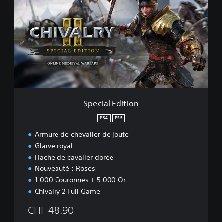
e
c
i
a
l
E
d
i
t
i
o
Special Edition
n
PS4
PS5
Armure de chevalier de joute
Glaive royal
Hache de cavalier dorée
Nouveauté : Roses
1 000 Couronnes + 5 000 Or
Chivalry 2 Full Game
CHF 48.90