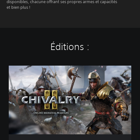
disponibles, chacune offrant ses propres armes et capacités
et bien plus !
Éditions :
S
t
a
n
d
a
r
d
E
d
i
t
i