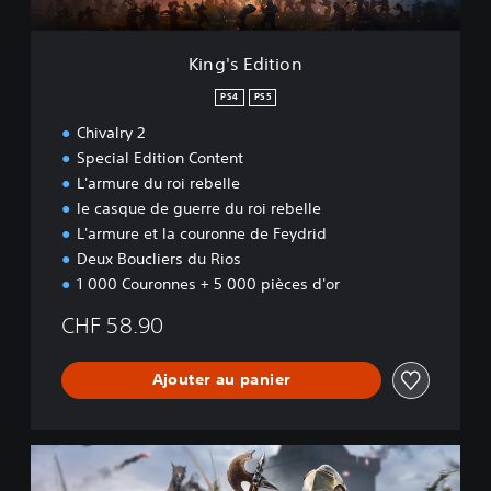
i
o
n
King's Edition
PS4
PS5
Chivalry 2
Special Edition Content
L'armure du roi rebelle
le casque de guerre du roi rebelle
L'armure et la couronne de Feydrid
Deux Boucliers du Rios
1 000 Couronnes + 5 000 pièces d'or
CHF 58.90
Ajouter au panier
S
p