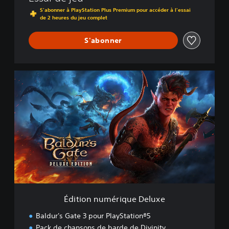
S'abonner à PlayStation Plus Premium pour accéder à l'essai
de 2 heures du jeu complet
S'abonner
É
d
i
t
i
o
n
n
u
m
é
r
i
Édition numérique Deluxe
q
u
Baldur's Gate 3 pour PlayStation®5
e
Pack de chansons de barde de Divinity