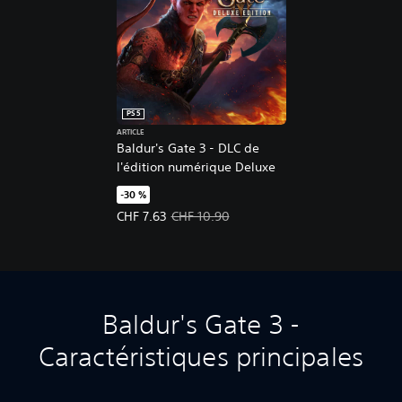
PS5
ARTICLE
Baldur's Gate 3 - DLC de
l'édition numérique Deluxe
-30 %
Prix de l'offre : CHF 7.63 Prix initial : CHF 10.90
CHF 7.63
CHF 10.90
Baldur's Gate 3 -
Caractéristiques principales