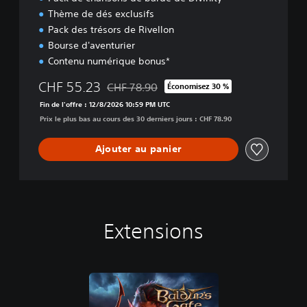
D
Thème de dés exclusifs
e
l
Pack des trésors de Rivellon
u
Bourse d'aventurier
x
Contenu numérique bonus*
e
CHF 55.23
CHF 78.90
Économisez 30 %
Remise par rapport au prix d'origine de CHF
Fin de l'offre : 12/8/2026 10:59 PM UTC
Prix le plus bas au cours des 30 derniers jours : CHF 78.90
Ajouter au panier
Extensions