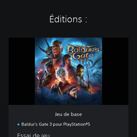
Éditions :
J
e
u
d
e
b
a
s
e
Jeu de base
Baldur's Gate 3 pour PlayStation®5
Essai de jeu