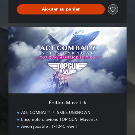
Ajouter au panier
É
d
i
t
i
o
n
M
a
v
e
r
i
Édition Maverick
c
k
ACE COMBAT™ 7: SKIES UNKNOWN
Ensemble d'avions TOP GUN: Maverick
Avion jouable : F-104C -Avril