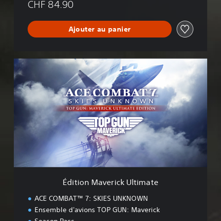
CHF 84.90
Ajouter au panier
É
d
i
t
i
o
n
M
a
v
e
r
i
Édition Maverick Ultimate
c
k
ACE COMBAT™ 7: SKIES UNKNOWN
U
Ensemble d'avions TOP GUN: Maverick
l
Season Pass