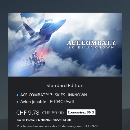
S
t
a
n
d
a
r
d
E
d
i
t
i
Standard Edition
o
n
ACE COMBAT™ 7: SKIES UNKNOWN
Avion jouable : F-104C -Avril
CHF 9.78
CHF 69.90
Économisez 86 %
Remise par rapport au prix d'origine de CHF 6
Fin de l'offre : 12/8/2026 10:59 PM UTC
Prix le plus bas au cours des 30 derniers jours : CHF 69.90