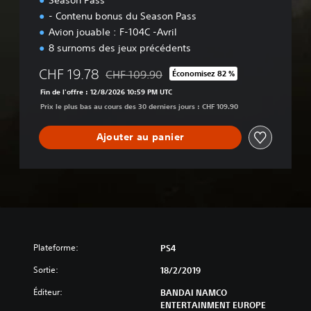
t
i
- Contenu bonus du Season Pass
m
Avion jouable : F-104C -Avril
a
8 surnoms des jeux précédents
t
e
CHF 19.78
CHF 109.90
Économisez 82 %
Remise par rapport au prix d'origine de CHF
Fin de l'offre : 12/8/2026 10:59 PM UTC
Prix le plus bas au cours des 30 derniers jours : CHF 109.90
Ajouter au panier
Plateforme:
PS4
Sortie:
18/2/2019
Éditeur:
BANDAI NAMCO
ENTERTAINMENT EUROPE