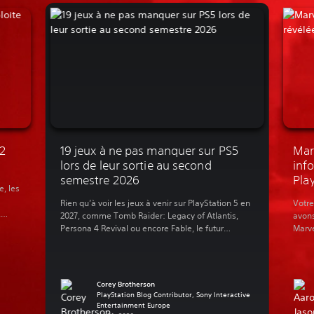
2
19 jeux à ne pas manquer sur PS5
Mar
lors de leur sortie au second
inf
semestre 2026
Pla
e, les
Rien qu’à voir les jeux à venir sur PlayStation 5 en
Votre
.
2027, comme Tomb Raider: Legacy of Atlantis,
avons
la
Persona 4 Revival ou encore Fable, le futur
Marve
er-
semble plus radieux que jamais. Mais pourquoi
tous 
, une
attendre si longtemps ? Voici 20 jeux à venir qui
of Pl
e
sortiront avant la fin de l’année. L’excuse parfaite
l’his
ude
pour acheter une nouvelle PS5 […]
de v
Corey Brotherson
préc
PlayStation Blog Contributor, Sony Interactive
aujou
Entertainment Europe