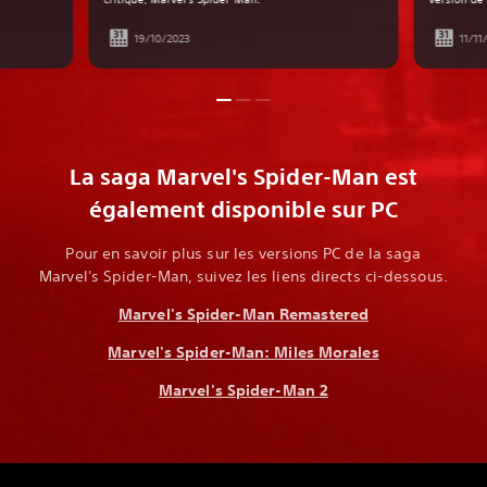
19/10/2023
11/11
La saga Marvel's Spider-Man est
également disponible sur PC
Pour en savoir plus sur les versions PC de la saga
Marvel's Spider-Man, suivez les liens directs ci-dessous.
Marvel's Spider-Man Remastered
Marvel's Spider-Man: Miles Morales
Marvel's Spider-Man 2