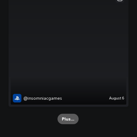
@insomniacgames
August 6
Plus...