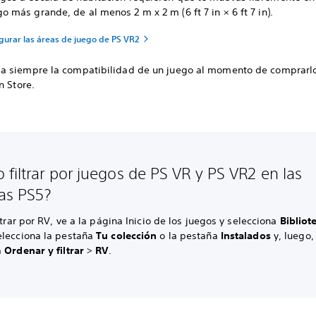
o más grande, de al menos 2 m x 2 m (6 ft 7 in × 6 ft 7 in).
gurar las áreas de juego de PS VR2
 siempre la compatibilidad de un juego al momento de comprarl
n Store.
 filtrar por juegos de PS VR y PS VR2 en las
as PS5?
iltrar por RV, ve a la página Inicio de los juegos y selecciona
Bibliot
elecciona la pestaña
Tu colección
o la pestaña
Instalados
y, luego,
a
Ordenar y filtrar
>
RV
.