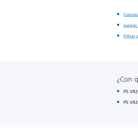
Consol
Juegos
Filtrar
¿Con q
PS VR2
PS VR2