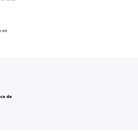
o en
eca de