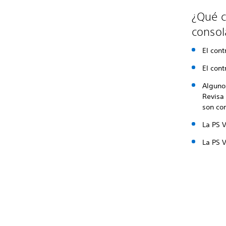
¿Qué c
consol
El con
El con
Alguno
Revisa 
son co
La PS 
La PS V