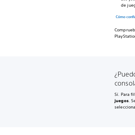
de jueg
Cómo confi
Comprueba
PlayStatio
¿Puedo
consol
Sí. Para f
juegos
. S
seleccion