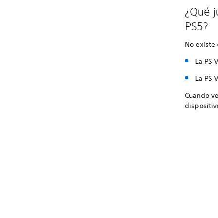
¿Qué j
PS5?
No existe
La PS 
La PS 
Cuando vea
dispositi