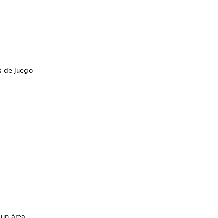
s de juego
 un área