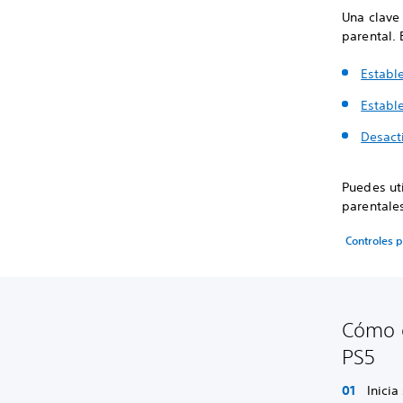
Una clave 
parental. 
Estable
Estable
Desacti
Puedes uti
parentales
Controles p
Cómo e
PS5
Inicia