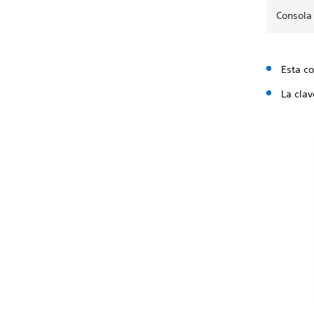
Consola 
Esta co
La clav