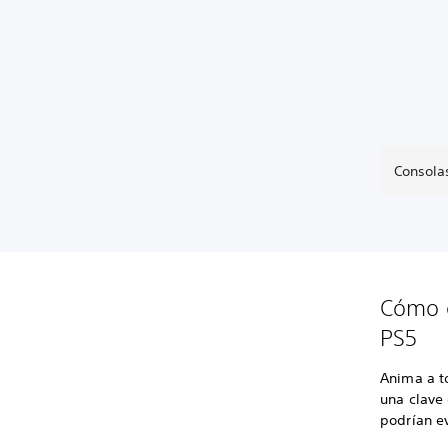
Consolas
Cómo e
PS5
Anima a t
una clave 
podrían ev