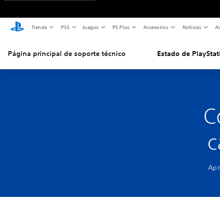
Tienda
PS5
Juegos
PS Plus
Accesorios
Noticias
As
Página principal de soporte técnico
Estado de PlayStat
C
c
Apr