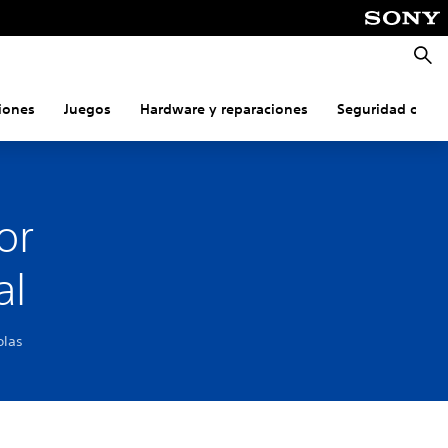
Busca
iones
Juegos
Hardware y reparaciones
Seguridad onlin
or
al
olas