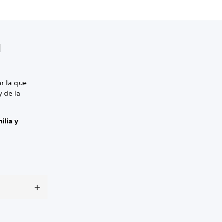
l
ar la que
y de la
ilia y