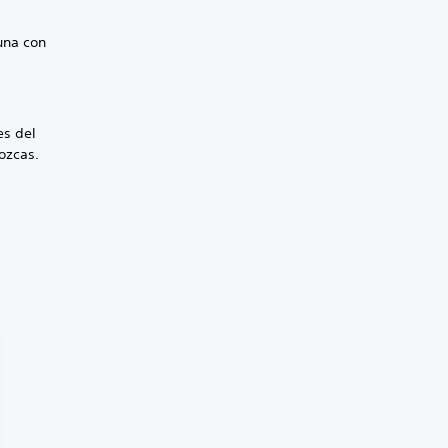
 una con
es del
ozcas.