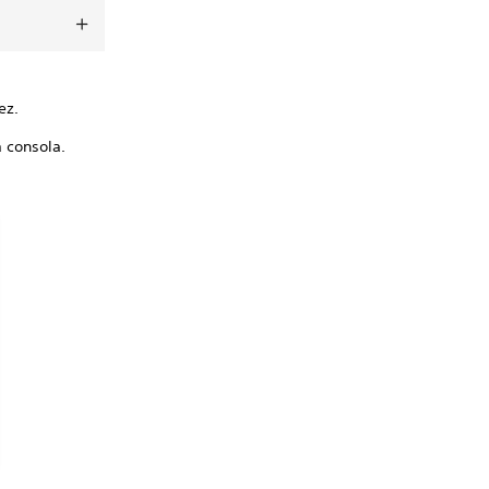
ez.
a consola.