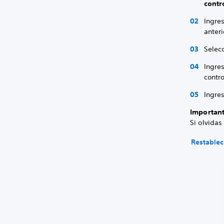
contr
Ingres
anter
Selec
Ingre
contr
Ingre
Importan
Si olvidas
Restablec