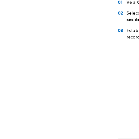
Ve a
C
Selec
sesió
Estab
recor