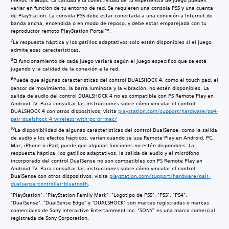
menos 15 Mbps. La calidad y la conectividad de tu experiencia de juego pueden
variar en función de tu entorno de red. Se requieren una consola PS5 y una cuenta
de PlayStation. La consola PS5 debe estar conectada a una conexión a Internet de
banda ancha, encendida o en modo de reposo, y debe estar emparejada con tu
reproductor remoto PlayStation Portal™.
7
La respuesta háptica y los gatillos adaptativos solo están disponibles si el juego
admite esas características.
8
El funcionamiento de cada juego variará según el juego específico que se esté
jugando y la calidad de la conexión a la red.
9
Puede que algunas características del control DUALSHOCK 4, como el touch pad, el
sensor de movimiento, la barra luminosa y la vibración, no estén disponibles. La
salida de audio del control DUALSHOCK 4 no es compatible con PS Remote Play en
Android TV. Para consultar las instrucciones sobre cómo vincular el control
DUALSHOCK 4 con otros dispositivos, visita
playstation.com/support/hardware/ps4-
pair-dualshock-4-wireless-with-pc-or-mac/
10
La disponibilidad de algunas características del control DualSense, como la salida
de audio y los efectos hápticos, varían cuando se usa Remote Play en Android, PC,
Mac, iPhone o iPad; puede que algunas funciones no estén disponibles. La
respuesta háptica, los gatillos adaptativos, la salida de audio y el micrófono
incorporado del control DualSense no son compatibles con PS Remote Play en
Android TV. Para consultar las instrucciones sobre cómo vincular el control
DualSense con otros dispositivos, visita
playstation.com/support/hardware/pair-
dualsense-controller-bluetooth
.
"PlayStation", "PlayStation Family Mark", "Logotipo de PS5", "PS5", "PS4",
"DualSense", "DualSense Edge" y "DUALSHOCK" son marcas registradas o marcas
comerciales de Sony Interactive Entertainment Inc. “SONY” es una marca comercial
registrada de Sony Corporation.