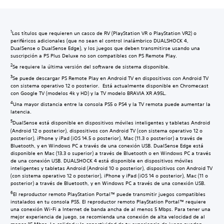
1
Los títulos que requieren un casco de RV (PlayStation VR o PlayStation VR2) o
periféricos adicionales (que no sean el control inalámbrico DUALSHOCK 4,
DualSense o DualSense Edge), y los juegos que deben transmitirse usando una
suscripción a PS Plus Deluxe no son compatibles con PS Remote Play.
2
Se requiere la última versión del software de sistema disponible.
3
Se puede descargar PS Remote Play en Android TV en dispositivos con Android TV
con sistema operativo 12 o posterior. Está actualmente disponible en Chromecast
con Google TV (modelos 4k y HD) y la TV modelo BRAVIA XR A95L.
4
Una mayor distancia entre la consola PS5 o PS4 y la TV remota puede aumentar la
latencia.
5
DualSense está disponible en dispositivos móviles inteligentes y tabletas Android
(Android 12 o posterior), dispositivos con Android TV (con sistema operativo 12 o
posterior), iPhone y iPad (iOS 14.5 o posterior), Mac (11.3 o posterior) a través de
Bluetooth, y en Windows PC a través de una conexión USB. DualSense Edge está
disponible en Mac (13.3 o superior) a través de Bluetooth o en Windows PC a través
de una conexión USB. DUALSHOCK 4 está disponible en dispositivos móviles
inteligentes y tabletas Android (Android 10 o posterior), dispositivos con Android TV
(con sistema operativo 12 o posterior), iPhone y iPad (iOS 14 o posterior), Mac (11 o
posterior) a través de Bluetooth, y en Windows PC a través de una conexión USB.
6
El reproductor remoto PlayStation Portal™ puede transmitir juegos compatibles
instalados en tu consola PS5. El reproductor remoto PlayStation Portal™ requiere
una conexión Wi-Fi a Internet de banda ancha de al menos 5 Mbps. Para tener una
mejor experiencia de juego, se recomienda una conexión de alta velocidad de al