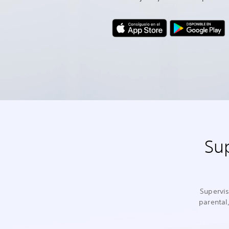
Sup
Supervis
parental