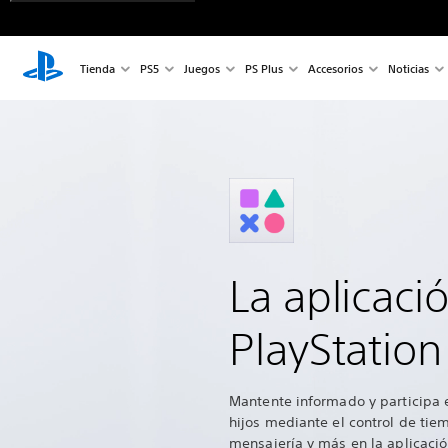
Tienda
PS5
Juegos
PS Plus
Accesorios
Noticias
La aplicaci
PlayStatio
Mantente informado y participa 
hijos mediante el control de tie
mensajería y más en la aplicació