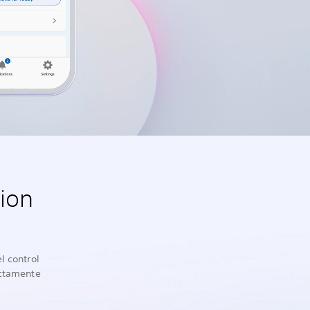
tion
l control
ectamente