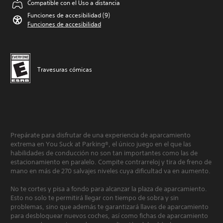
Compatible con el Uso a distancia
Funciones de accesibilidad (9)
Funciones de accesibilidad
Travesuras cómicas
Prepárate para disfrutar de una experiencia de aparcamiento
extrema en You Suck at Parking®, el único juego en el que las
habilidades de conducción no son tan importantes como las de
estacionamiento en paralelo. Compite contrarreloj y tira de freno de
mano en más de 270 salvajes niveles cuya dificultad va en aumento.
No te cortes y pisa a fondo para alcanzar la plaza de aparcamiento.
Esto no solo te permitirá llegar con tiempo de sobra y sin
problemas, sino que además te garantizará llaves de aparcamiento
para desbloquear nuevos coches, así como fichas de aparcamiento