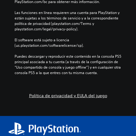
s
o
PlayStation.com/bc para obtener más información.
j
d
e
l
u
e
p
e
Las funciones en línea requieren una cuenta para PlayStation y 
e
a
r
s
están sujetas a los términos de servicio y a la correspondiente 
g
u
e
a
política de privacidad (playstation.com/Terms y 
o
d
s
u
playstation.com/legal/privacy-policy).
e
i
e
n
n
o
n
a
El software está sujeto a licencia 
c
i
t
d
(us.playstation.com/softwarelicense/sp).
u
n
a
i
a
d
d
s
Puedes descargar y reproducir este contenido en la consola PS5 
l
i
e
p
principal asociada a tu cuenta (a través de la configuración de 
q
v
u
o
“Uso compartido de consola y juego offline”) y en cualquier otra 
u
i
n
s
consola PS5 a la que entres con tu misma cuenta.
i
d
a
i
e
u
m
c
r
a
a
i
m
l
n
ó
Política de privacidad y EULA del juego
o
e
e
n
m
s
r
p
e
.
a
r
n
q
e
t
u
d
o
e
e
.
p
f