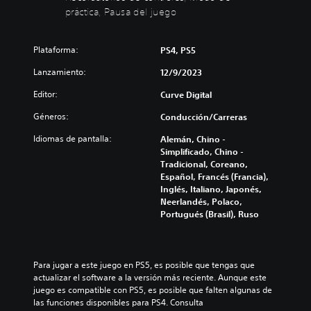
v
d
c
c
práctica, Pausa del juego
i
e
a
i
s
s
)
r
u
r
y
Plataforma:
a
PS4, PS5
P
e
s
l
u
v
Lanzamiento:
i
12/9/2023
i
e
i
l
z
d
s
Editor:
Curve Digital
e
a
e
a
n
c
s
Géneros:
Conducción/Carreras
r
c
i
c
l
i
ó
Idiomas de pantalla:
a
Alemán, Chino -
o
a
n
m
Simplificado, Chino -
s
r
f
b
Tradicional, Coreano,
c
l
r
i
Español, Francés (Francia),
o
o
o
a
Inglés, Italiano, Japonés,
n
s
n
r
Neerlandés, Polaco,
t
v
t
l
Portugués (Brasil), Ruso
r
o
a
o
o
l
l
s
l
ú
(
c
e
m
H
o
Para jugar a este juego en PS5, es posible que tengas que 
s
e
U
n
actualizar el software a la versión más reciente. Aunque este 
d
n
D
t
juego es compatible con PS5, es posible que falten algunas de 
e
e
)
r
las funciones disponibles para PS4. Consulta 
l
s