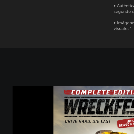
• Auténtic
segundo e
• Imágene
visuales"
C
o
m
p
l
e
t
e