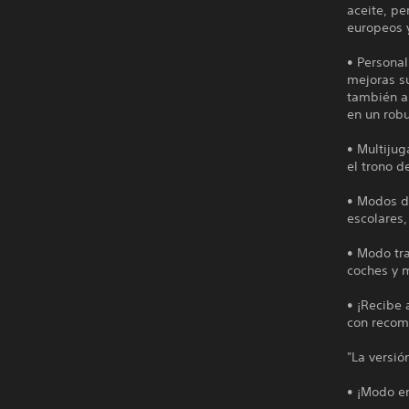
aceite, pe
europeos y
• Personal
mejoras s
también añ
en un robu
• Multijug
el trono d
• Modos d
escolares,
• Modo tr
coches y 
• ¡Recibe 
con recom
"La versió
• ¡Modo en