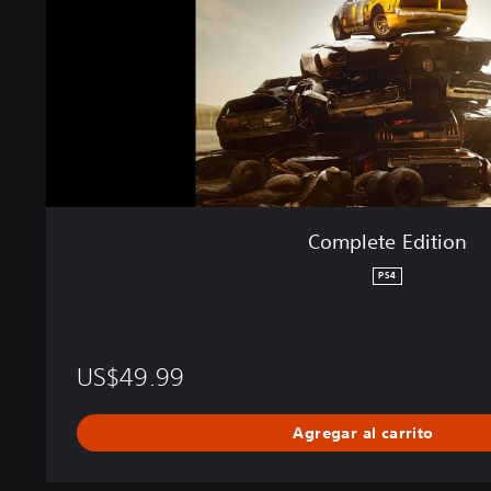
E
d
i
t
i
o
n
Complete Edition
PS4
US$49.99
Agregar al carrito