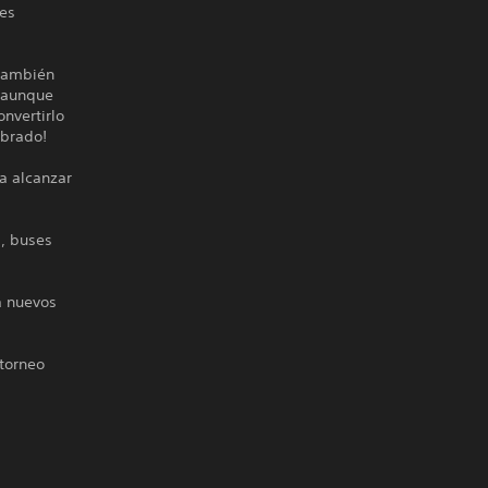
les
 también
, aunque
nvertirlo
ibrado!
ra alcanzar
s, buses
a nuevos
 torneo