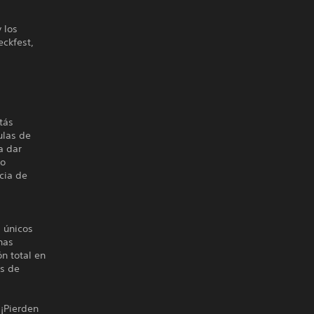
 los
eckfest,
tás
ulas de
a dar
 o
cia de
 únicos
nas
ón total en
as de
 ¡Pierden