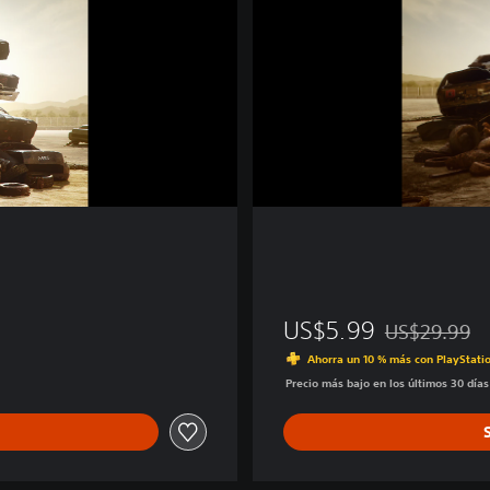
t
US$5.99
US$29.99
Rebajado del p
Ahorra un 10 % más con PlayStatio
Precio más bajo en los últimos 30 día