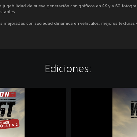
a jugabilidad de nueva generación con gráficos en 4K y a 60 fotogr
stables
s mejoradas con suciedad dinámica en vehículos, mejores texturas 
Ediciones:
W
r
e
c
k
f
e
s