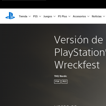
Tienda
PS5
Juegos
PS Plus
Accesorios
Noticias
Versión de 
PlayStation
Wreckfest
THQ Nordic
PS4
PS5