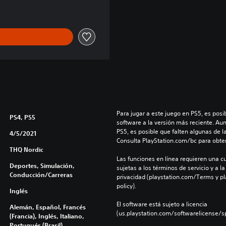
Para jugar a este juego en PS5, es posib
PS4, PS5
software a la versión más reciente. Au
PS5, es posible que falten algunas de l
4/5/2021
Consulta PlayStation.com/bc para obte
THQ Nordic
Las funciones en línea requieren una cu
Deportes, Simulación,
sujetas a los términos de servicio y a la
Conducción/Carreras
privacidad (playstation.com/Terms y pl
policy).
Inglés
El software está sujeto a licencia 
Alemán, Español, Francés
(us.playstation.com/softwarelicense/sp
(Francia), Inglés, Italiano,
Portugués (Brasil)