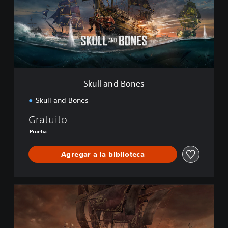
a
n
d
B
o
n
e
s
Skull and Bones
Skull and Bones
Gratuito
Prueba
Agregar a la biblioteca
S
k
u
l
l