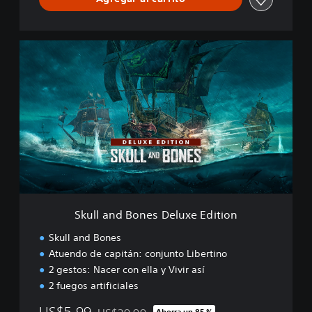
S
k
u
l
l
a
n
d
B
o
n
e
s
Skull and Bones Deluxe Edition
D
e
Skull and Bones
l
Atuendo de capitán: conjunto Libertino
u
2 gestos: Nacer con ella y Vivir así
x
e
2 fuegos artificiales
E
US$5.99
d
Ahorra un 85 %