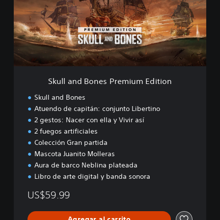
a
n
d
B
o
n
e
s
Skull and Bones Premium Edition
P
r
Skull and Bones
e
Atuendo de capitán: conjunto Libertino
m
2 gestos: Nacer con ella y Vivir así
i
u
2 fuegos artificiales
m
Colección Gran partida
E
Mascota Juanito Molleras
d
Aura de barco Neblina plateada
i
Libro de arte digital y banda sonora
t
i
US$59.99
o
n
Agregar al carrito