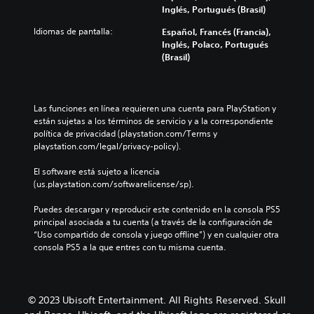
c
a
v
a
e
l
Inglés, Portugués (Brasil)
i
c
o
d
s
a
a
i
z
e
Idiomas de pantalla:
e
z
Español, Francés (Francia),
s
l
a
s
n
a
Inglés, Polaco, Portugués
d
i
l
d
t
r
(Brasil)
e
t
t
e
a
t
p
a
a
c
d
e
u
s
p
a
e
p
z
u
a
d
u
o
Las funciones en línea requieren una cuenta para PlayStation y 
z
l
r
a
n
r
están sujetas a los términos de servicio y a la correspondiente 
l
e
a
a
a
l
política de privacidad (playstation.com/Terms y 
e
c
t
l
m
o
playstation.com/legal/privacy-policy).
s
t
i
t
a
s
.
u
.
a
n
m
El software está sujeto a licencia 
r
v
e
e
(us.playstation.com/softwarelicense/sp).
a
o
r
n
R
C
.
z
a
ú
Puedes descargar y reproducir este contenido en la consola PS5 
e
h
.
q
s
principal asociada a tu cuenta (a través de la configuración de 
c
a
u
s
“Uso compartido de consola y juego offline”) y en cualquier otra 
o
t
e
i
consola PS5 a la que entres con tu misma cuenta.
A
r
r
p
n
l
d
á
e
m
t
a
p
r
a
e
t
m
n
i
© 2023 Ubisoft Entertainment. All Rights Reserved. Skull
r
i
t
o
d