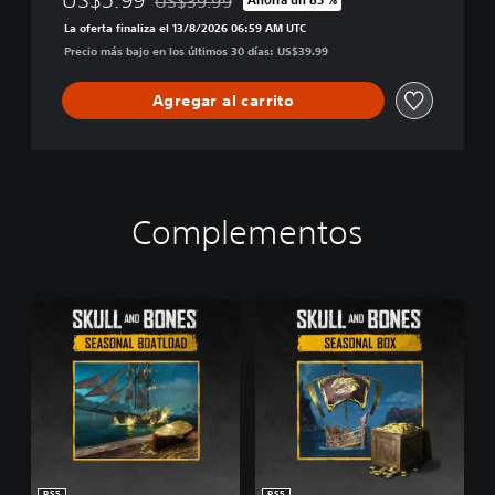
US$39.99
Rebajado del precio original de US$39.99
i
La oferta finaliza el 13/8/2026 06:59 AM UTC
t
Precio más bajo en los últimos 30 días: US$39.99
i
o
Agregar al carrito
n
Complementos