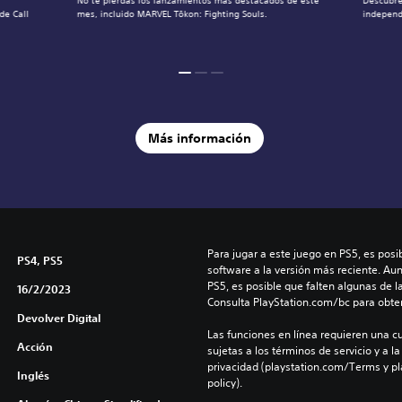
No te pierdas los lanzamientos más destacados de este
Descubre
de Call
mes, incluido MARVEL Tōkon: Fighting Souls.
independ
Más información
Para jugar a este juego en PS5, es posib
PS4, PS5
software a la versión más reciente. Au
PS5, es posible que falten algunas de l
16/2/2023
Consulta PlayStation.com/bc para obte
Devolver Digital
Las funciones en línea requieren una cu
Acción
sujetas a los términos de servicio y a la
privacidad (playstation.com/Terms y pl
Inglés
policy).