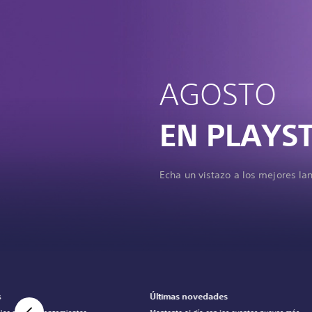
AGOSTO
EN PLAYS
Echa un vistazo a los mejores la
s
Últimas novedades