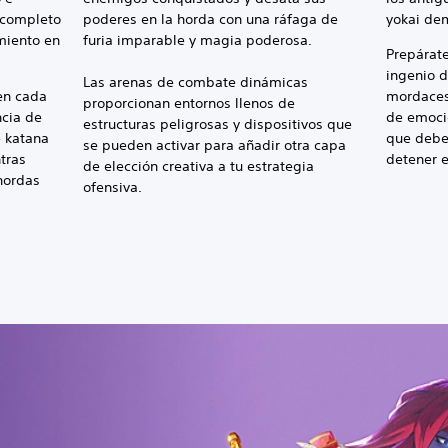
 completo
poderes en la horda con una ráfaga de
yokai dem
miento en
furia imparable y magia poderosa.
Prepárate
ingenio d
Las arenas de combate dinámicas
en cada
mordaces 
proporcionan entornos llenos de
cia de
de emoci
estructuras peligrosas y dispositivos que
 katana
que deber
se pueden activar para añadir otra capa
tras
detener e
de elección creativa a tu estrategia
 hordas
ofensiva.