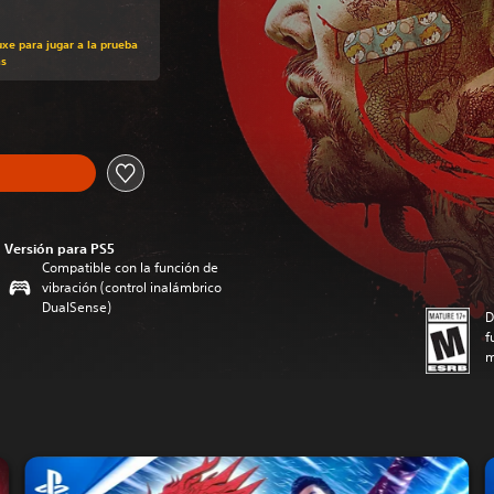
uxe para jugar a la prueba
as
Versión para PS5
Compatible con la función de
vibración (control inalámbrico
DualSense)
D
f
m