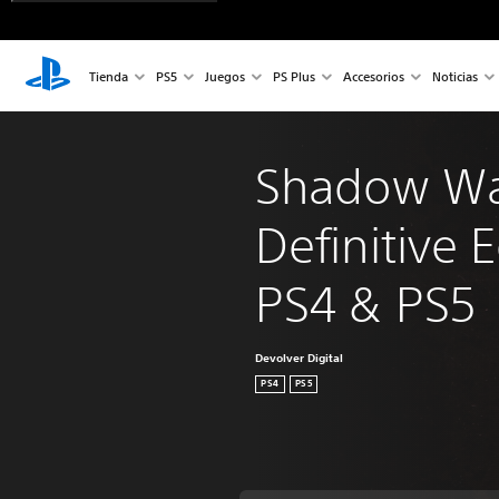
Tienda
PS5
Juegos
PS Plus
Accesorios
Noticias
Shadow War
Definitive E
PS4 & PS5
Devolver Digital
PS4
PS5