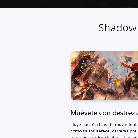
Shadow W
Muévete con destrez
Fluye con técnicas de movimiento
como saltos aéreos, carreras por 
paredes y saltos dobles. El nuevo