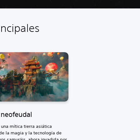
incipales
 neofeudal
 una mítica tierra asiática
e la magia y la tecnología de
uos samuráis, ahora invadida por