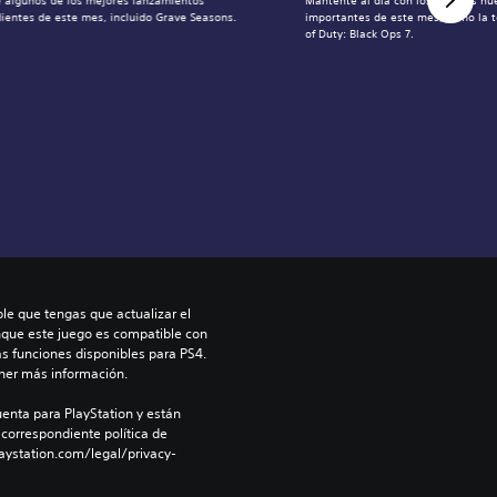
 algunos de los mejores lanzamientos
Mantente al día con los eventos n
ientes de este mes, incluido Grave Seasons.
importantes de este mes, como la 
of Duty: Black Ops 7.
le que tengas que actualizar el 
nque este juego es compatible con 
as funciones disponibles para PS4. 
ner más información.
enta para PlayStation y están 
 correspondiente política de 
aystation.com/legal/privacy-