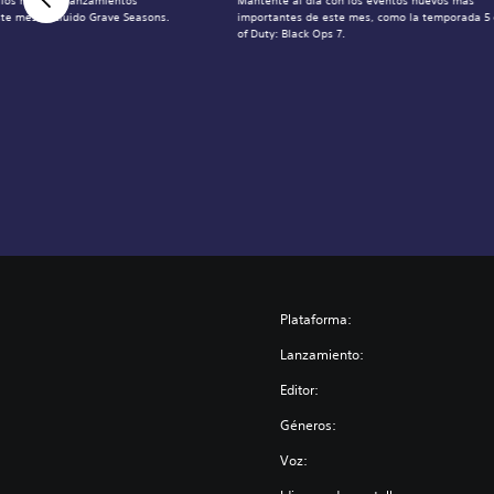
 los mejores lanzamientos
Mantente al día con los eventos nuevos más
te mes, incluido Grave Seasons.
importantes de este mes, como la temporada 5 
of Duty: Black Ops 7.
Plataforma:
Lanzamiento:
Editor:
Géneros:
Voz: