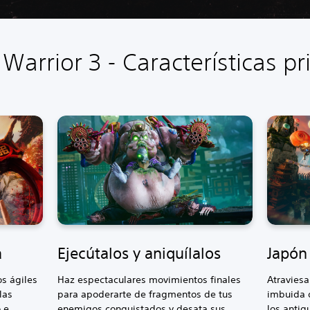
arrior 3 - Características pr
a
Ejecútalos y aniquílalos
Japón
s ágiles
Haz espectaculares movimientos finales
Atraviesa
las
para apoderarte de fragmentos de tus
imbuida d
 e
enemigos conquistados y desata sus
los antig