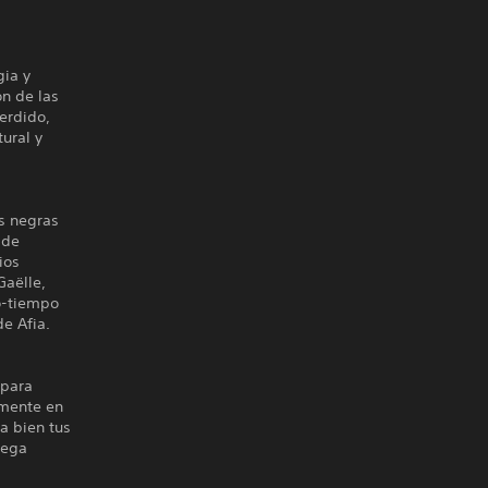
ia y
ón de las
erdido,
tural y
as negras
 de
ios
Gaëlle,
io-tiempo
e Afia.
 para
samente en
a bien tus
tega