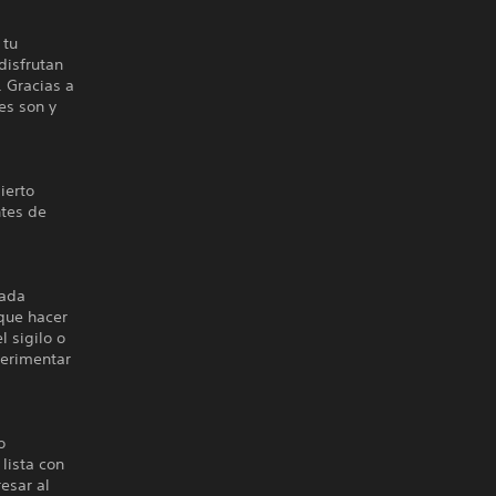
 tu
disfrutan
. Gracias a
es son y
ierto
ntes de
cada
 que hacer
l sigilo o
perimentar
o
lista con
esar al