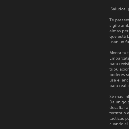
¡Saludos, 
Te presen
sigilo amb
almas perd
que está b
usan un f
Monta tu t
Embárcate 
para reviv
tripulació
poderes s
usa el anc
para reali
Sé más in
Da un gol
desafiar a
territorio
tácticas p
cuando el 