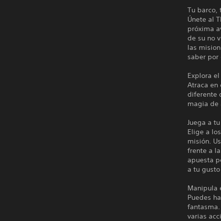
Tu barco, 
Únete al T
próxima a
de su no v
las misio
saber por
Explora el
Atraca en 
diferente 
magia de a
Juega a t
Elige a lo
misión. Us
frente a l
apuesta po
a tu gusto
Manipula 
Puedes ha
fantasma. 
varias ac