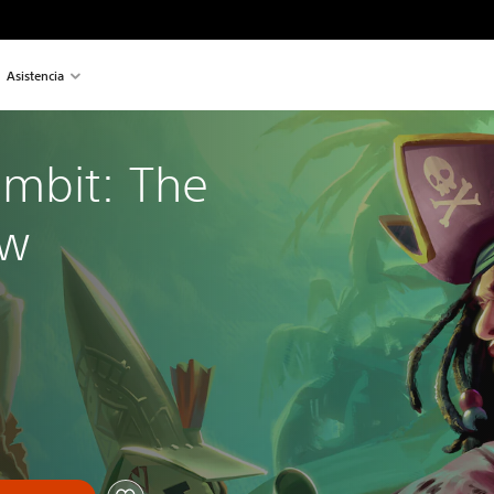
Asistencia
mbit: The 
ew