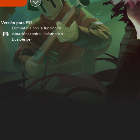
Versión para PS5
Compatible con la función de
vibración (control inalámbrico
DualSense)