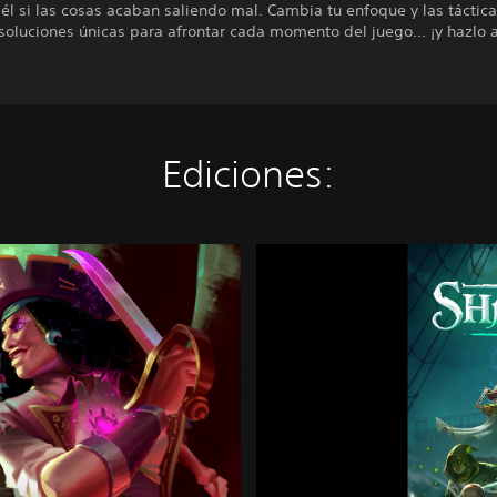
 él si las cosas acaban saliendo mal. Cambia tu enfoque y las táctic
soluciones únicas para afrontar cada momento del juego… ¡y hazlo a
Ediciones:
E
d
i
c
i
ó
n
S
u
p
p