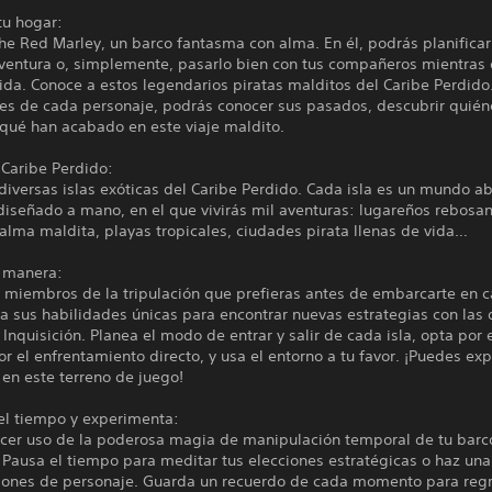
tu hogar:
he Red Marley, un barco fantasma con alma. En él, podrás planificar
ventura o, simplemente, pasarlo bien con tus compañeros mientras 
ida. Conoce a estos legendarios piratas malditos del Caribe Perdido
nes de cada personaje, podrás conocer sus pasados, descubrir quién
 qué han acabado en este viaje maldito.
 Caribe Perdido:
diversas islas exóticas del Caribe Perdido. Cada isla es un mundo ab
diseñado a mano, en el que vivirás mil aventuras: lugareños rebosa
lma maldita, playas tropicales, ciudades pirata llenas de vida…
u manera:
s miembros de la tripulación que prefieras antes de embarcarte en 
a sus habilidades únicas para encontrar nuevas estrategias con las
a Inquisición. Planea el modo de entrar y salir de cada isla, opta por e
r el enfrentamiento directo, y usa el entorno a tu favor. ¡Puedes ex
 en este terreno de juego!
el tiempo y experimenta:
cer uso de la poderosa magia de manipulación temporal de tu barc
Pausa el tiempo para meditar tus elecciones estratégicas o haz una 
ciones de personaje. Guarda un recuerdo de cada momento para regr