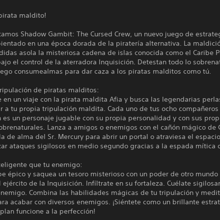
pirata maldito!
tamos Shadow Gambit: The Cursed Crew, un nuevo juego de estrateg
ientado en una época dorada de la piratería alternativa. La maldici
idas asola la misteriosa cadena de islas conocida como el Caribe P
ajo el control de la aterradora Inquisición. Detestan todo lo sobrena
uego consumealmas para dar caza a los piratas malditos como tú.
ripulación de piratas malditos:
en un viaje con la pirata maldita Afia y busca las legendarias perl
ir a tu propia tripulación maldita. Cada uno de tus ocho compañeros
n es un personaje jugable con su propia personalidad y con sus prop
obrenaturales. Lanza a amigos o enemigos con el cañón mágico de 
la de alma del Sr. Mercury para abrir un portal o atraviesa el espac
zar ataques sigilosos en medio segundo gracias a la espada mítica d
teligente que tu enemigo:
pe épico y saquea un tesoro misterioso con un poder de otro mundo
l ejército de la Inquisición. Infíltrate en su fortaleza. Cuélate sigilo
 enemigo. Combina las habilidades mágicas de tu tripulación y medit
ara acabar con diversos enemigos. ¡Siéntete como un brillante estra
plan funcione a la perfección!