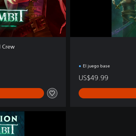
o
r
t
e
r
d Crew
El juego base
US$49.99