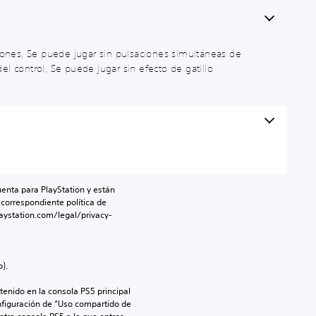
otones, Se puede jugar sin pulsaciones simultáneas de
el control, Se puede jugar sin efecto de gatillo
enta para PlayStation y están 
 correspondiente política de 
aystation.com/legal/privacy-
).
enido en la consola PS5 principal 
nfiguración de “Uso compartido de 