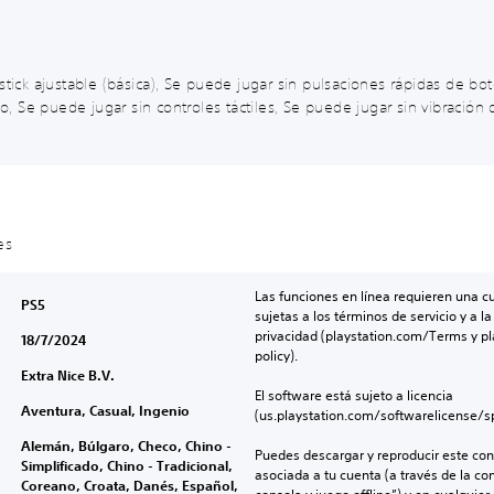
ystick ajustable (básica), Se puede jugar sin pulsaciones rápidas de b
Se puede jugar sin controles táctiles, Se puede jugar sin vibración d
es
Las funciones en línea requieren una cu
PS5
sujetas a los términos de servicio y a la
privacidad (playstation.com/Terms y pl
18/7/2024
policy).
Extra Nice B.V.
El software está sujeto a licencia 
Aventura, Casual, Ingenio
(us.playstation.com/softwarelicense/sp
Alemán, Búlgaro, Checo, Chino -
Puedes descargar y reproducir este cont
Simplificado, Chino - Tradicional,
asociada a tu cuenta (a través de la co
Coreano, Croata, Danés, Español,