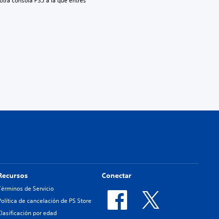
 otra consola PS5 a la que entres 
Recursos
Conectar
Términos de Servicio
Política de cancelación de PS Store
Clasificación por edad