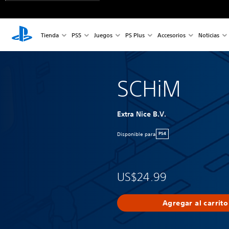
Tienda
PS5
Juegos
PS Plus
Accesorios
Noticias
SCHiM
Extra Nice B.V.
Disponible para
PS4
US$24.99
Agregar al carrito