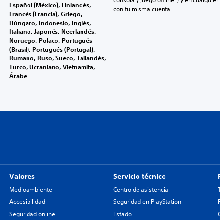
consola y juego offline”) y en cualquier
Español (México), Finlandés,
con tu misma cuenta.
Francés (Francia), Griego,
Húngaro, Indonesio, Inglés,
Italiano, Japonés, Neerlandés,
Noruego, Polaco, Portugués
(Brasil), Portugués (Portugal),
Rumano, Ruso, Sueco, Tailandés,
Turco, Ucraniano, Vietnamita,
Árabe
Valores
Servicio técnico
Medioambiente
Centro de asistencia
Accesibilidad
Seguridad en PlayStation
Seguridad online
Estado