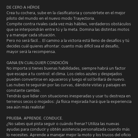
DE CERO A HÉROE
Crea tu cochera, sube en la clasificatoria y conviértete en el mejor
piloto del mundo en el nuevo modo Trayectoria.
Compite contra rivales cada vez más hábiles, verdaderos obstáculos
que se interpondrán entre tú y la meta. Domina las distintas motos
y a manejar cada situación.
Pero no será fácil... El camino a la victoria está lleno de desafíos y tú
decides cuál quieres afrontar: cuanto más difícil sea el desafío,
mayor será la recompensa.
GANA EN CUALQUIER CONDICIÓN
No importa si tienes buenas habilidades, siempre habrá un factor
que escape a tu control: el clima. Los cielos azules y despejados
pueden convertirse en aguaceros y luego el sol brillará de nuevo.
Las nubes te seguirán por las curvas, dándote vistas y paisajes en
constante cambio.
Tendrás que lidiar con situaciones inesperadas y usar tu destreza en
terrenos secos o mojados: ¡la física mejorada hará que la experiencia
sea aún más realista!
PRUEBA. APRENDE. CONDUCE.
¿No sabes qué pista seguir o cuándo frenar? Utiliza las nuevas
ayudas para conducir y obtén asistencia personalizada cuando más
lo necesites. Aprende a manejar mejor la moto y los trucos del oficio