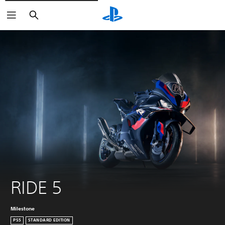
Buscar
RIDE 5
Milestone
PS5
STANDARD EDITION