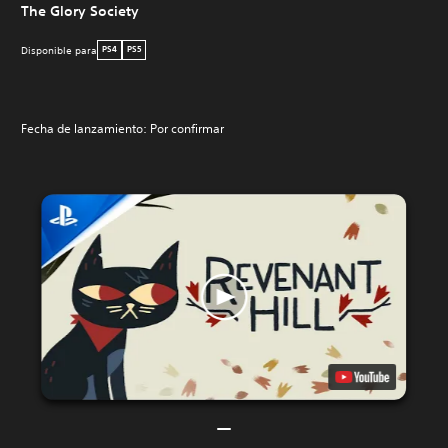
The Glory Society
Disponible para
PS4
PS5
Fecha de lanzamiento: Por confirmar