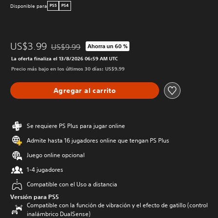
Disponible para
PS5
PS4
US$3.99
US$9.99
Ahorra un 60 %
Rebajado del precio original de US$9.99
La oferta finaliza el 13/8/2026 06:59 AM UTC
Precio más bajo en los últimos 30 días: US$9.99
Agregar al carrito
Se requiere PS Plus para jugar online
Admite hasta 16 jugadores online que tengan PS Plus
Juego online opcional
1-4 jugadores
Compatible con el Uso a distancia
Versión para PS5
Compatible con la función de vibración y el efecto de gatillo (control
inalámbrico DualSense)