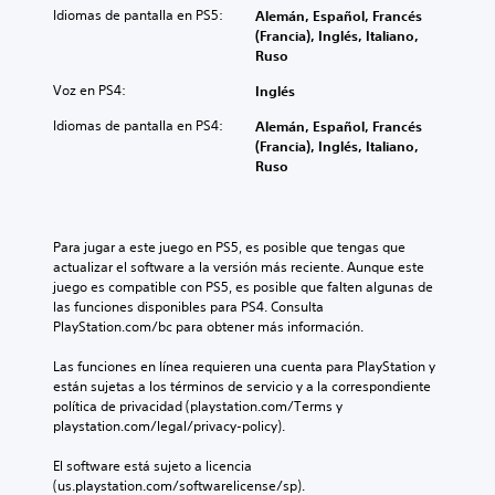
a
f
c
l
d
Idiomas de pantalla en PS5:
Alemán, Español, Francés
s
d
e
u
t
e
(Francia), Inglés, Italiano,
t
i
c
a
a
c
Ruso
o
s
t
l
p
a
r
p
o
q
Voz en PS4:
Inglés
a
d
i
o
s
u
r
a
a
s
q
Idiomas de pantalla en PS4:
Alemán, Español, Francés
i
a
a
y
i
u
(Francia), Inglés, Italiano,
e
t
l
l
c
e
Ruso
r
i
t
o
i
p
m
.
a
s
ó
o
o
v
p
n
d
m
o
e
p
T
r
e
Para jugar a este juego en PS5, es posible que tengas que 
z
r
r
í
r
n
actualizar el software a la versión más reciente. Aunque este 
.
s
e
a
t
juego es compatible con PS5, es posible que falten algunas de 
a
o
d
n
o
las funciones disponibles para PS4. Consulta 
n
n
e
r
A
.
PlayStation.com/bc para obtener más información.
s
a
f
e
u
c
j
i
s
Las funciones en línea requieren una cuenta para PlayStation y 
d
e
r
M
n
u
están sujetas a los términos de servicio y a la correspondiente 
i
s
i
i
o
l
política de privacidad (playstation.com/Terms y 
o
p
d
p
d
t
playstation.com/legal/privacy-policy).
r
3
a
c
a
o
i
D
a
r
i
El software está sujeto a licencia 
d
n
l
v
P
(us.playstation.com/softwarelicense/sp).
ó
e
c