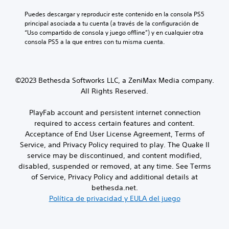
t
i
u
n
p
i
e
s
e
Puedes descargar y reproducir este contenido en la consola PS5 
d
r
p
r
u
d
principal asociada a tu cuenta (a través de la configuración de 
e
a
á
n
a
e
“Uso compartido de consola y juego offline”) y en cualquier otra 
l
c
c
a
l
s
consola PS5 a la que entres con tu misma cuenta.
e
h
t
t
m
e
s
i
a
i
e
s
.
v
t
n
c
t
a
t
d
a
a
©2023 Bethesda Softworks LLC, a ZeniMax Media company.
o
e
b
e
All Rights Reserved.
P
t
m
l
v
u
a
o
e
o
e
m
PlayFab account and persistent internet connection
l
c
z
d
b
required to access certain features and content.
e
e
e
i
L
s
r
Acceptance of End User License Agreement, Terms of
s
é
o
t
l
Service, and Privacy Policy required to play. The Quake II
a
n
s
o
a
service may be discontinued, and content modified,
c
s
c
s
s
c
disabled, suspended or removed, at any time. See Terms
e
h
d
a
e
p
of Service, Privacy Policy and additional details at
a
u
l
d
e
t
bethesda.net.
r
i
e
r
s
a
d
Política de privacidad y EULA del juego
r
m
d
n
a
a
i
e
t
d
u
t
v
e
e