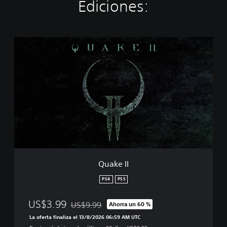
Ediciones:
Q
u
a
k
e
I
I
Quake II
PS4
PS5
US$3.99
US$9.99
Ahorra un 60 %
Rebajado del precio original de US$9.99
La oferta finaliza el 13/8/2026 06:59 AM UTC