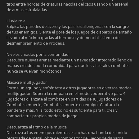
tiros entre hordas de criaturas nacidas del caos usando un arsenal
de armas estrafalarias.
Lluvia roja
Salpica las paredes de acero y los pasillos alienígenas con la sangre
de tus enemigos. Siente el gore de los juegos de disparos de antaño
llevado al máximo gracias al hermoso y demencial sistema de
desmembramiento de Prodeus.
Niveles creados por la comunidad
Descubre nuevas arenas mediante un navegador integrado lleno de
mapas creados por la comunidad para que los viscerales combates
nunca se vuelvan monótonos.
Masacre multijugador
Forma un equipo y enfréntate a otros jugadores en diversos modos
multijugador. Supera la campaña en el modo cooperativo para 4
jugadores o lánzate al combate en partidas de 16 jugadores de
Combate a muerte, Combate a muerte en equipo, Captura la
bandera y más. Y, si todo esto no es suficiente para ti, crea y
comparte tus propios modos de juego.
Descuartiza al ritmo de la música
Destroza a tus enemigos mientras escuchas una banda de sonido
recargada de metal, obra del compositor de juegos de disparos