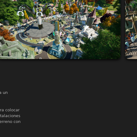
a un
ra colocar
talaciones
terreno con