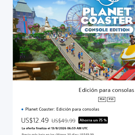
i
ó
n
p
a
r
a
c
o
n
s
o
l
a
Edición para consolas
s
PS4
PS5
Planet Coaster: Edición para consolas
US$12.49
US$49.99
Ahorra un 75 %
Rebajado del precio original de US$49.99
La oferta finaliza el 13/8/2026 06:59 AM UTC
Precio más bajo en los últimos 30 días: US$49.99