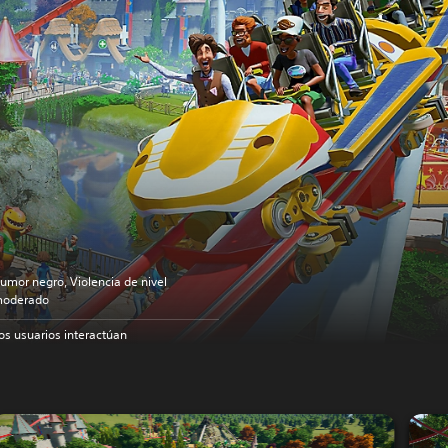
umor negro, Violencia de nivel
oderado
os usuarios interactúan