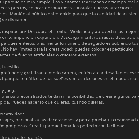
 tu parque es muy simple. Los visitantes reaccionan en tiempo real 
eces precios, colocas decoraciones e instalas nuevas atracciones
es. Mantén al público entretenido para que la cantidad de asistente
 se disparen.
s inspiración? Descubre el Frontier Workshop y aprovecha los mejor
 en tu imperio en expansión. Descarga montañas rusas, decoracion
 y parques enteros, o aumenta tu número de seguidores subiendo tus
. No hay límites para la creatividad: puedes colocar espectáculos
ntes de fuegos artificiales o cruceros extensos.
 tu estilo:
 profundo y gratificante modo carrera, enfréntate a desafiantes esce
el parque temático de tus sueños sin restricciones en el modo creac
 y juega:
 planos preconstruidos te darán la posibilidad de crear algunos pa
pida. Puedes hacer lo que quieras, cuando quieras.
creatividad:
isajes, personaliza las decoraciones y pon a prueba tu creatividad 
ón por piezas. Crea tu parque temático perfecto con facilidad.
e inspira a los demás: