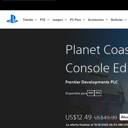
Tienda
PS5
Juegos
PS Plus
Accesorios
Noticias
Planet Coas
Console Ed
Frontier Developments PLC
Disponible para
PS4
PS5
US$12.49
US$49.99
Aho
Rebajado del prec
La oferta finaliza el 13/8/2026 06:59 AM UT