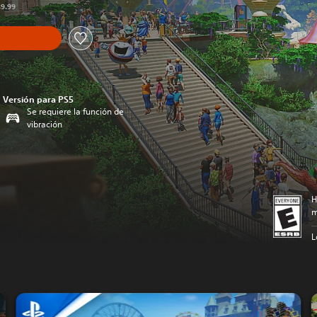
49.99
Versión para PS5
Se requiere la función de
vibración
H
m
L