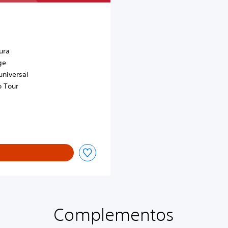
ura
ge
universal
o Tour
Complementos