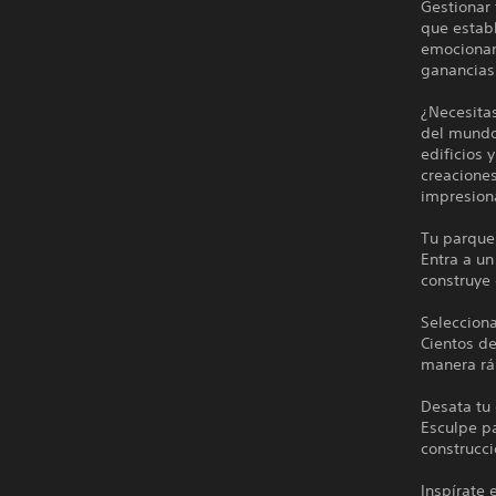
Gestionar
que establ
emocionant
ganancias)
¿Necesita
del mundo
edificios
creaciones
impresiona
Tu parque,
Entra a un
construye 
Selecciona
Cientos de
manera rá
Desata tu 
Esculpe pa
construcci
Inspírate 