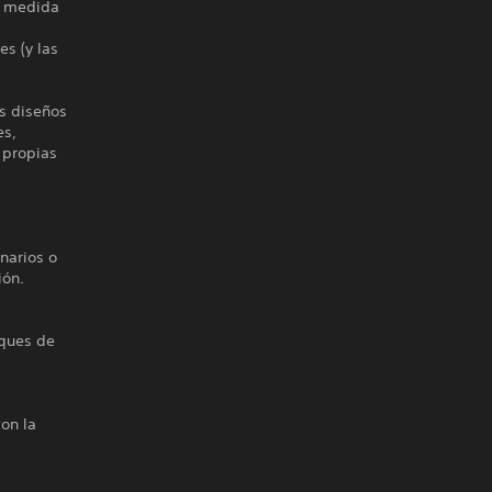
a medida
s (y las
es diseños
es,
 propias
narios o
ión.
rques de
con la