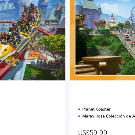
i
ó
n
D
e
l
u
x
e
Planet Coaster
Maravillosa Colección de A
US$59.99