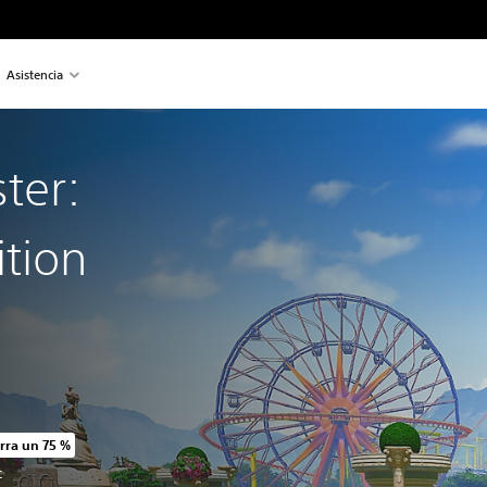
Asistencia
ter:
ition
rra un 75 %
io original de US$49.99
C