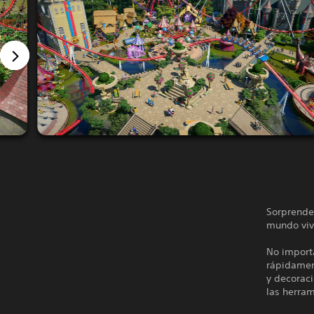
Sorprende 
mundo vivi
No importa
rápidamen
y decoraci
las herram