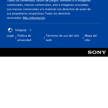
Todos los contenidos, títulos de juegos, nombres y/o imágenes
comerciales, marcas comerciales, arte e imágenes asociadas
son marcas comerciales y/o material con derechos de autor de
sus propietarios respectivos.Todos los derechos
reservados.
Más información
Uruguay
Legal
Política de
Términos de uso del sitio
Mapa del
privacidad
web
sitio