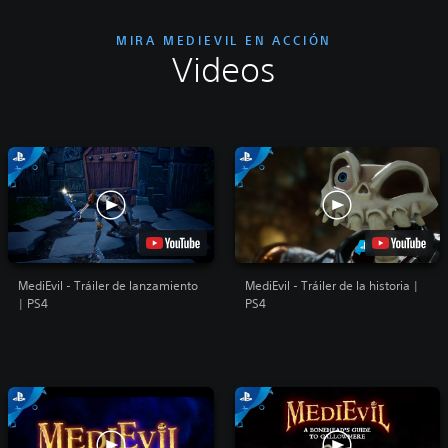
MIRA MEDIEVIL EN ACCIÓN
Videos
MediEvil - Tráiler de lanzamiento
MediEvil - Tráiler de la historia |
| PS4
PS4