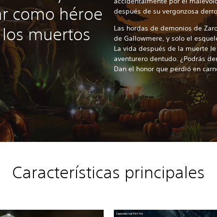
accidentalmente por el malévolo
ar como héroe
después de su vergonzosa derro
Las hordas de demonios de Zarok
 los muertos
de Gallowmere, y solo el esquel
La vida después de la muerte le
aventurero dentudo. ¿Podrás derr
Dan el honor que perdió en car
Características principales