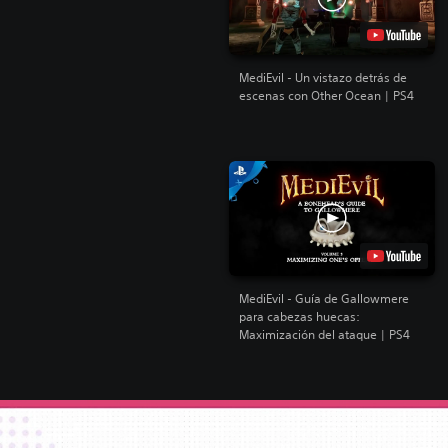
MediEvil - Un vistazo detrás de
escenas con Other Ocean | PS4
MediEvil - Guía de Gallowmere
para cabezas huecas:
Maximización del ataque | PS4