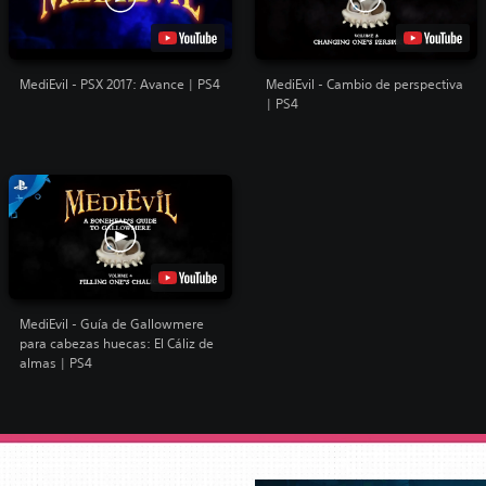
MediEvil - PSX 2017: Avance | PS4
MediEvil - Cambio de perspectiva
| PS4
MediEvil - Guía de Gallowmere
para cabezas huecas: El Cáliz de
almas | PS4