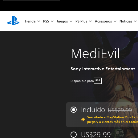
Tienda
PS5
Juegos
PS Plus
Accesorios
Noticias
MediEvil
Sony Interactive Entertainment
Disponible para
PS4
Incluido
US$29.99
Rebajado del p
Suscríbete a PlayStation Plus Ext
juego y a cientos más en el Catál
US$29.99