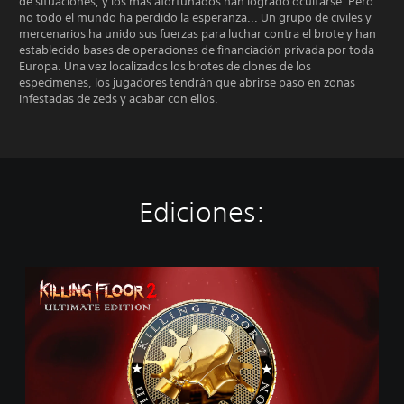
de situaciones, y los más afortunados han logrado ocultarse. Pero
no todo el mundo ha perdido la esperanza... Un grupo de civiles y
mercenarios ha unido sus fuerzas para luchar contra el brote y han
establecido bases de operaciones de financiación privada por toda
Europa. Una vez localizados los brotes de clones de los
especímenes, los jugadores tendrán que abrirse paso en zonas
infestadas de zeds y acabar con ellos.
Ediciones:
U
l
t
i
m
a
t
e