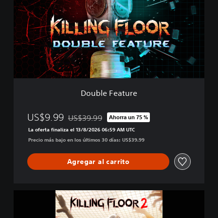
b
l
e
F
e
a
t
u
r
e
Double Feature
US$9.99
US$39.99
Ahorra un 75 %
Rebajado del precio original de US$39.99
La oferta finaliza el 13/8/2026 06:59 AM UTC
Precio más bajo en los últimos 30 días: US$39.99
Agregar al carrito
K
i
l