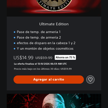
E
d
i
t
i
Ultimate Edition
o
n
Pase de temp. de armería 1
Pase de temp. de armería 2
efectos de disparo en la cabeza 1 y 2
Y un montón de objetos cosméticos
US$14.99
US$59.99
Ahorra un 75 %
Rebajado del precio original de US$59.99
La oferta finaliza el 13/8/2026 06:59 AM UTC
Precio más bajo en los últimos 30 días: US$59.99
Agregar al carrito
D
o
u