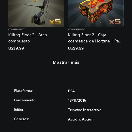
COMPLEMENTO
COMPLEMENTO
Killing Floor 2 - Arco
Killing Floor 2 - Caja
compuesto
cosmética de Horzine | Pack
bronce serie 4
US$9.99
US$9.99
Mostrar más
Plataforma:
PS4
Lanzamiento:
18/11/2016
Editor:
Tripwire Interactive
Géneros:
Acción, Acción