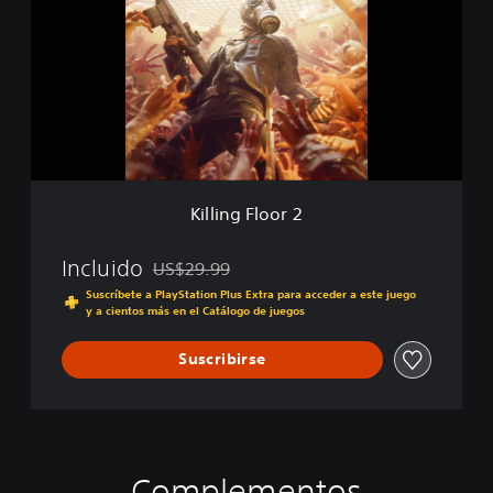
l
i
n
g
F
l
o
o
r
2
Killing Floor 2
Incluido
US$29.99
Rebajado del precio original de US$29.99
Suscríbete a PlayStation Plus Extra para acceder a este juego
y a cientos más en el Catálogo de juegos
Suscribirse
Complementos