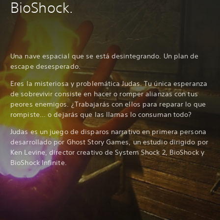
BioShock.
Una nave espacial que se está desintegrando. Un plan de
escape desesperado.
Eres la misteriosa y problemática Judas. Tu única esperanza
de sobrevivir consiste en hacer o romper alianzas con tus
peores enemigos. ¿Trabajarás con ellos para reparar lo que
rompiste... o dejarás que las llamas lo consuman todo?
Judas es un juego de disparos narrativo en primera persona
desarrollado por Ghost Story Games, un estudio dirigido por
Ken Levine, director creativo de System Shock 2, BioShock y
BioShock Infinite.