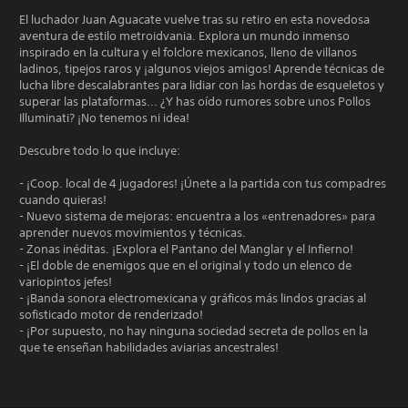
El luchador Juan Aguacate vuelve tras su retiro en esta novedosa
aventura de estilo metroidvania. Explora un mundo inmenso
inspirado en la cultura y el folclore mexicanos, lleno de villanos
ladinos, tipejos raros y ¡algunos viejos amigos! Aprende técnicas de
lucha libre descalabrantes para lidiar con las hordas de esqueletos y
superar las plataformas... ¿Y has oído rumores sobre unos Pollos
Illuminati? ¡No tenemos ni idea!
Descubre todo lo que incluye:
- ¡Coop. local de 4 jugadores! ¡Únete a la partida con tus compadres
cuando quieras!
- Nuevo sistema de mejoras: encuentra a los «entrenadores» para
aprender nuevos movimientos y técnicas.
- Zonas inéditas. ¡Explora el Pantano del Manglar y el Infierno!
- ¡El doble de enemigos que en el original y todo un elenco de
variopintos jefes!
- ¡Banda sonora electromexicana y gráficos más lindos gracias al
sofisticado motor de renderizado!
- ¡Por supuesto, no hay ninguna sociedad secreta de pollos en la
que te enseñan habilidades aviarias ancestrales!