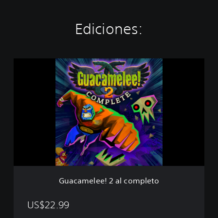
Ediciones:
G
u
a
c
a
m
e
l
e
e
!
2
a
Guacamelee! 2 al completo
l
c
o
US$22.99
m