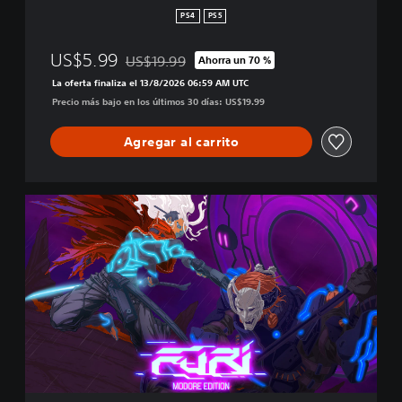
PS4
PS5
US$5.99
US$19.99
Ahorra un 70 %
Rebajado del precio original de US$19.99
La oferta finaliza el 13/8/2026 06:59 AM UTC
Precio más bajo en los últimos 30 días: US$19.99
Agregar al carrito
M
o
d
o
r
e
E
d
i
t
i
o