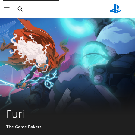
Buscar
Furi
The Game Bakers