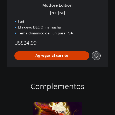
n
Modore Edition
PS4
PS5
Furi
El nuevo DLC Onnamusha
Tema dinámico de Furi para PS4.
US$24.99
Agregar al carrito
Complementos