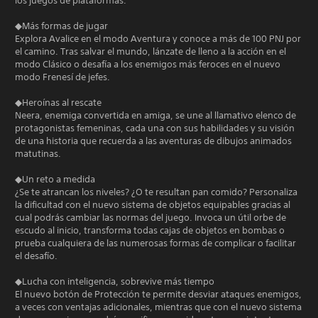
los juegos de plataformas.
◆Más formas de jugar
Explora Avalice en el modo Aventura y conoce a más de 100 PNJ por
el camino. Tras salvar el mundo, lánzate de lleno a la acción en el
modo Clásico o desafía a los enemigos más feroces en el nuevo
modo Frenesí de jefes.
◆Heroínas al rescate
Neera, enemiga convertida en amiga, se une al llamativo elenco de
protagonistas femeninas, cada una con sus habilidades y su visión
de una historia que recuerda a las aventuras de dibujos animados
matutinas.
◆Un reto a medida
¿Se te atrancan los niveles? ¿O te resultan pan comido? Personaliza
la dificultad con el nuevo sistema de objetos equipables gracias al
cual podrás cambiar las normas del juego. Invoca un útil orbe de
escudo al inicio, transforma todas cajas de objetos en bombas o
prueba cualquiera de las numerosas formas de complicar o facilitar
el desafío.
◆Lucha con inteligencia, sobrevive más tiempo
El nuevo botón de Protección te permite desviar ataques enemigos,
a veces con ventajas adicionales, mientras que con el nuevo sistema