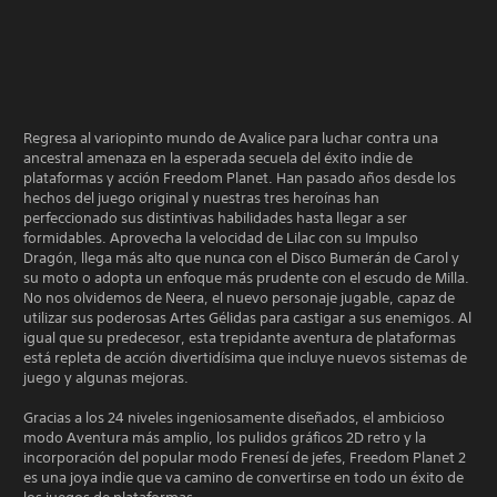
Regresa al variopinto mundo de Avalice para luchar contra una
ancestral amenaza en la esperada secuela del éxito indie de
plataformas y acción Freedom Planet. Han pasado años desde los
hechos del juego original y nuestras tres heroínas han
perfeccionado sus distintivas habilidades hasta llegar a ser
formidables. Aprovecha la velocidad de Lilac con su Impulso
Dragón, llega más alto que nunca con el Disco Bumerán de Carol y
su moto o adopta un enfoque más prudente con el escudo de Milla.
No nos olvidemos de Neera, el nuevo personaje jugable, capaz de
utilizar sus poderosas Artes Gélidas para castigar a sus enemigos. Al
igual que su predecesor, esta trepidante aventura de plataformas
está repleta de acción divertidísima que incluye nuevos sistemas de
juego y algunas mejoras.
Gracias a los 24 niveles ingeniosamente diseñados, el ambicioso
modo Aventura más amplio, los pulidos gráficos 2D retro y la
incorporación del popular modo Frenesí de jefes, Freedom Planet 2
es una joya indie que va camino de convertirse en todo un éxito de