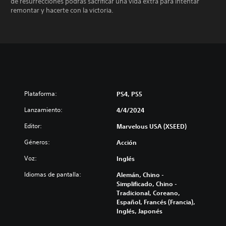
de resurrecciones podrás sacrificar una vida extra para intentar
remontar y hacerte con la victoria.
Plataforma:
PS4, PS5
Lanzamiento:
4/4/2024
Editor:
Marvelous USA (XSEED)
Géneros:
Acción
Voz:
Inglés
Idiomas de pantalla:
Alemán, Chino -
Simplificado, Chino -
Tradicional, Coreano,
Español, Francés (Francia),
Inglés, Japonés