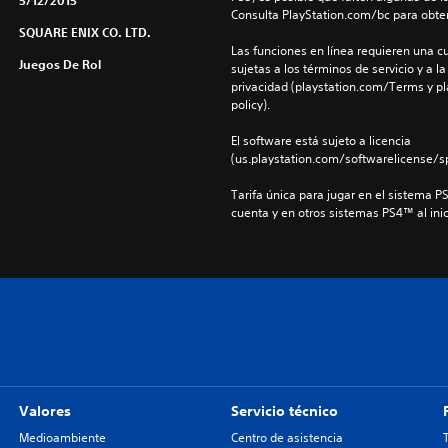
5/12/2015
Consulta PlayStation.com/bc para obte
SQUARE ENIX CO. LTD.
Las funciones en línea requieren una cu
Juegos De Rol
sujetas a los términos de servicio y a la
privacidad (playstation.com/Terms y pl
policy).
El software está sujeto a licencia 
(us.playstation.com/softwarelicense/sp
Tarifa única para jugar en el sistema P
cuenta y en otros sistemas PS4™ al inic
Valores
Servicio técnico
Medioambiente
Centro de asistencia