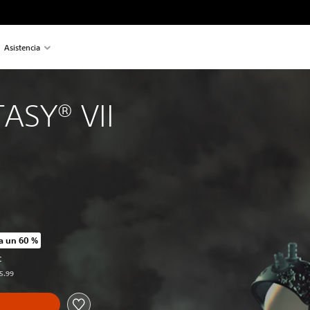
Asistencia
ASY® VII
a un 60 %
o original de US$15.99
C
15.99