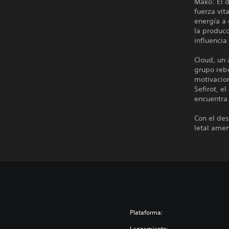
Mako: El d
fuerza vi
energía a
la produc
influencia
Cloud, un
grupo reb
motivacion
Sefirot, e
encuentra
Con el des
letal ame
Plataforma:
Lanzamiento: