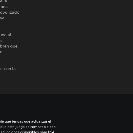
e la
iona
nopolizado
uya
une al
us
ubren que
se
r con la
le que tengas que actualizar el 
nque este juego es compatible con 
as funciones disponibles para PS4. 