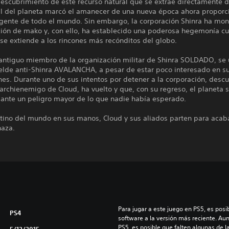
escubrimiento de este recurso natural que se extrae directamente d
tal del planeta marcó el amanecer de una nueva época ahora proporc
 gente de todo el mundo. Sin embargo, la corporación Shinra ha mo
ción de mako y, con ello, ha establecido una poderosa hegemonía c
 se extiende a los rincones más recónditos del globo.
 antiguo miembro de la organización militar de Shinra SOLDADO, se 
elde anti-Shinra AVALANCHA, a pesar de estar poco interesado en s
es. Durante uno de sus intentos por detener a la corporación, desc
l archienemigo de Cloud, ha vuelto y que, con su regreso, el planeta 
 ante un peligro mayor de lo que nadie había esperado.
tino del mundo en sus manos, Cloud y sus aliados parten para acaba
naza.
Para jugar a este juego en PS5, es posib
PS4
software a la versión más reciente. Au
PS5, es posible que falten algunas de l