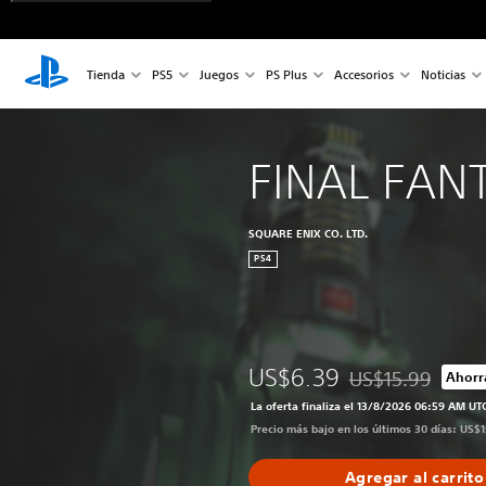
Tienda
PS5
Juegos
PS Plus
Accesorios
Noticias
FINAL FANT
SQUARE ENIX CO. LTD.
PS4
US$6.39
US$15.99
Ahorr
Rebajado del preci
La oferta finaliza el 13/8/2026 06:59 AM UT
Precio más bajo en los últimos 30 días: US$
Agregar al carrito