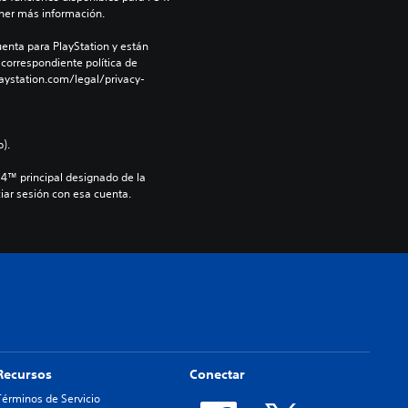
ner más información.
enta para PlayStation y están 
 correspondiente política de 
aystation.com/legal/privacy-
).
S4™ principal designado de la 
iar sesión con esa cuenta.
Recursos
Conectar
Términos de Servicio