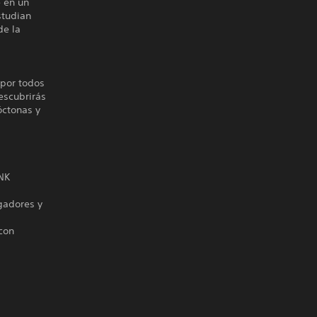
e en un
studian
de la
 por todos
descubrirás
óctonas y
NK
gadores y
con