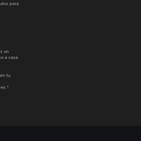
ados para
es un
o a casa.
en tu
res.*