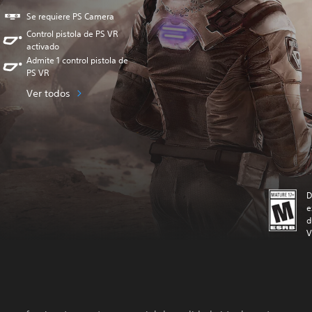
Se requiere PS Camera
Control pistola de PS VR
activado
Admite 1 control pistola de
PS VR
Ver todos
D
e
d
V