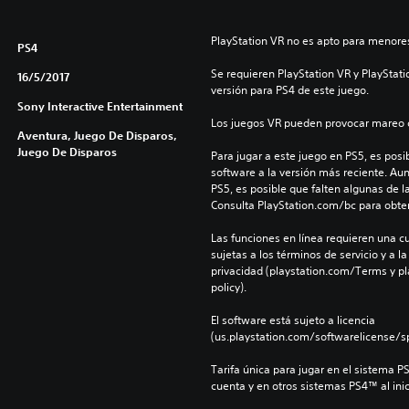
PlayStation VR no es apto para menores
PS4
Se requieren PlayStation VR y PlayStati
16/5/2017
versión para PS4 de este juego.
Sony Interactive Entertainment
Los juegos VR pueden provocar mareo c
Aventura, Juego De Disparos,
Juego De Disparos
Para jugar a este juego en PS5, es posib
software a la versión más reciente. Au
PS5, es posible que falten algunas de l
Consulta PlayStation.com/bc para obte
Las funciones en línea requieren una cu
sujetas a los términos de servicio y a la
privacidad (playstation.com/Terms y pl
policy).
El software está sujeto a licencia 
(us.playstation.com/softwarelicense/sp
Tarifa única para jugar en el sistema P
cuenta y en otros sistemas PS4™ al inic