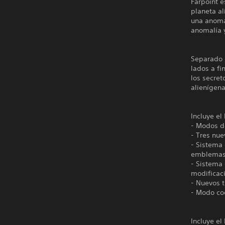
Farpoint e
planeta al
una anomal
anomalía 
Separado d
lados a fi
los secret
alienígena
Incluye 
- Modos d
- Tres n
- Sistema 
emblemas 
- Sistema
modificaci
- Nuevos t
- Modo co
Incluye 