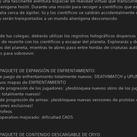
s una fascinante aventura espacial de realidad virtual que transcurr
ienígena hostil. Durante una misión para recoger a científicos que e
ía cerca de Júpiter, tú y los científicos se saldrán accidentalmente 
y serán transportados a un mundo alienígena desconocido.
e tus colegas, deberás utilizar los registros holográficos dispersos
n de reunirte con los científicos y escapar del planeta. Explorarás y 
os del planeta, mientras te abres paso entre hordas de criaturas aut
s para sobrevivir.
el PAQUETE DE EXPANSIÓN DE ENFRENTAMIENTO:
e juego de enfrentamiento totalmente nuevos: DEATHMATCH y UPLI
uevos mapas de ENFRENTAMIENTO
de progresión de los jugadores: ¡desbloquea nuevos skins de los ju
totalmente nuevos!
 de progresión de armas: ¡desbloquea nuevas versiones de pistolas 
ones exclusivas!
rofeos
operativo mejorado: dificultad CAOS
el PAQUETE DE CONTENIDO DESCARGABLE DE CRYO: