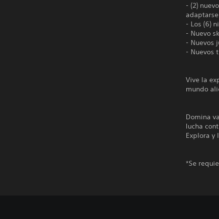
- (2) nue
adaptarse
- Los (6) 
- Nuevo s
- Nuevos j
- Nuevos t
Vive la e
mundo ali
Domina var
lucha cont
Explora y 
*Se requie