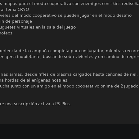
vos mapas para el modo cooperativo con enemigos con skins rediseñ
 al tema CRYO
niveles del modo cooperativo se pueden jugar en el modo desafío
kin de personaje
uguetes virtuales en la sala del juego
rofeos
xperiencia de la campaña completa para un jugador, mientras recorr
enígena inquietante, buscando sobrevivientes y un camino de regres
ias armas, desde rifles de plasma cargados hasta cañones de riel, 
ra hordas de alienígenas hostiles.
lucha junto con un amigo en el modo cooperativo online de 2 jugado
re una suscripción activa a PS Plus.