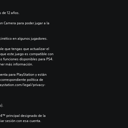
 de 12 años.
on Camera para poder jugar a la 
inético en algunos jugadores.
le que tengas que actualizar el 
nque este juego es compatible con 
as funciones disponibles para PS4. 
ner más información.
enta para PlayStation y están 
 correspondiente política de 
aystation.com/legal/privacy-
).
S4™ principal designado de la 
iar sesión con esa cuenta.