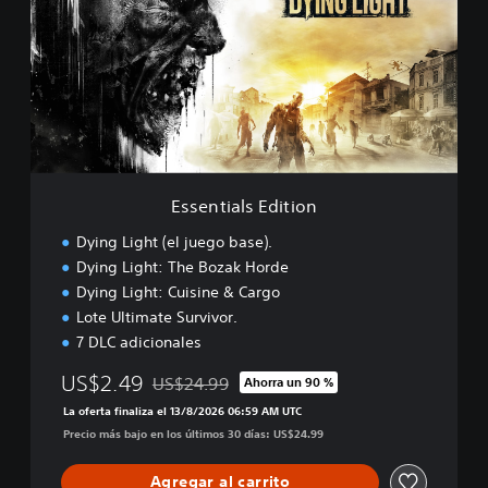
e
n
t
i
a
l
s
E
d
i
Essentials Edition
t
i
Dying Light (el juego base).
o
Dying Light: The Bozak Horde
n
Dying Light: Cuisine & Cargo
Lote Ultimate Survivor.
7 DLC adicionales
US$2.49
US$24.99
Ahorra un 90 %
Rebajado del precio original de US$24.99
La oferta finaliza el 13/8/2026 06:59 AM UTC
Precio más bajo en los últimos 30 días: US$24.99
Agregar al carrito