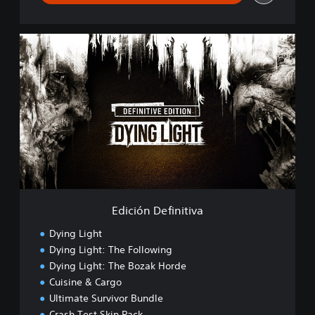
E
d
i
c
i
ó
n
D
e
f
i
n
i
Edición Definitiva
t
i
Dying Light
v
Dying Light: The Following
a
Dying Light: The Bozak Horde
Cuisine & Cargo
Ultimate Survivor Bundle
Crash Test Skin Pack