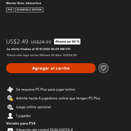
Warner Bros. Interactive
PS4
ESSENTIALS EDITION
US$2.49
US$24.99
Ahorra un 90 %
Rebajado del precio original de US$24.99
La oferta finaliza el 13/8/2026 06:59 AM UTC
Precio más bajo en los últimos 30 días: US$24.99
Agregar al carrito
Se requiere PS Plus para jugar online
Admite hasta 4 jugadores online que tengan PS Plus
Juego online opcional
1 jugador
Versión para PS4
Vibración del control DUALSHOCK 4