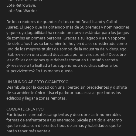
Lote Retrowave.
Lote Shu Warrior.
De los creadores de grandes éxitos como Dead Island y Call of
Juarez. El juego que ha obtenido más de 50 premios y nominaciones
y que cuya jugabilidad ha creado un nuevo estándar para los juegos
de zombis en primera persona. Gracias a su legado y a un soporte
de siete años tras su lanzamiento, hoy en día es considerado como
uno de los mejores títulos de zombis de la industria del videojuego.
¡Sobrevive en una ciudad devastada por un virus zombi! Descubre
las difíciles decisiones que deberás tomar en tu misión secreta.
¿Prevalecerá tu lealtad a tus superiores o decidirás salvar a los
supervivientes? En tus manos queda.
UN MUNDO ABIERTO GIGANTESCO
Deambula por la ciudad con una libertad sin precedentes y disfruta
de su ambiente único. Usa el parkour para escalar por todos los
edificios y llegar a zonas remotas.
COMBATE CREATIVO
Participa en combates sangrientos y descubre las innumerables
formas de enfrentarte a tus enemigos. Sácale partido al entorno
que te rodea con diferentes tipos de armas y habilidades que te
harán tener más ventaja.