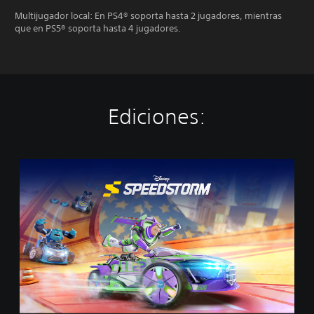
Multijugador local: En PS4® soporta hasta 2 jugadores, mientras
que en PS5® soporta hasta 4 jugadores.
Ediciones:
D
i
s
n
e
y
S
p
e
e
d
s