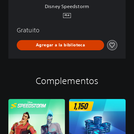
t
Disney Speedstorm
o
r
PS4
m
Gratuito
Agregar a la biblioteca
Complementos