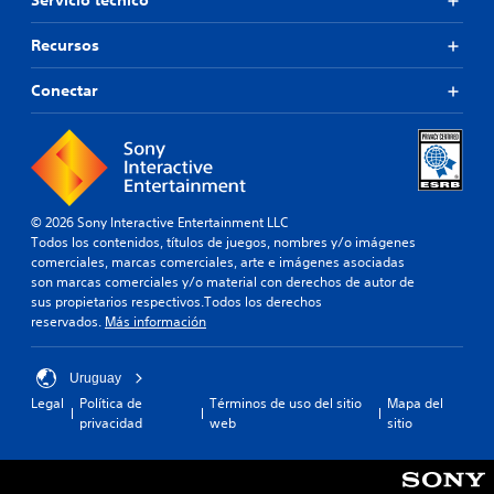
Servicio técnico
a
a
s
d
Recursos
.
o
s
Conectar
v
R
a
e
r
c
i
o
o
r
s
d
b
© 2026 Sony Interactive Entertainment LLC
a
o
Todos los contenidos, títulos de juegos, nombres y/o imágenes
t
t
comerciales, marcas comerciales, arte e imágenes asociadas
o
o
son marcas comerciales y/o material con derechos de autor de
n
r
sus propietarios respectivos.Todos los derechos
e
i
reservados.
Más información
s
o
a
s
l
Uruguay
d
m
Legal
Política de
Términos de uso del sitio
Mapa del
e
i
privacidad
web
sitio
c
s
m
o
o
n
t