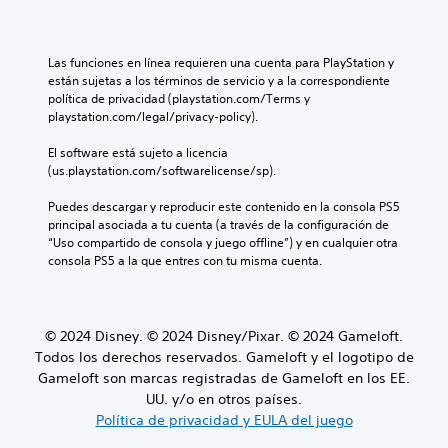
e
i
a
j
r
e
e
u
u
e
l
m
d
g
s
j
p
i
Las funciones en línea requieren una cuenta para PlayStation y 
a
e
u
o
o
están sujetas a los términos de servicio y a la correspondiente 
r
n
e
l
i
política de privacidad (playstation.com/Terms y 
y
t
g
i
n
playstation.com/legal/privacy-policy).
d
a
o
m
d
e
d
n
i
i
El software está sujeto a licencia 
s
e
o
t
v
(us.playstation.com/softwarelicense/sp).
p
u
i
a
i
l
n
n
d
d
Puedes descargar y reproducir este contenido en la consola PS5 
a
a
c
o
u
principal asociada a tu cuenta (a través de la configuración de 
z
m
l
o
a
“Uso compartido de consola y juego offline”) y en cualquier otra 
a
a
u
s
l
consola PS5 a la que entres con tu misma cuenta.
r
n
y
o
e
t
e
e
l
s
e
r
d
a
.
p
a
i
m
o
© 2024 Disney. © 2024 Disney/Pixar. © 2024 Gameloft.
q
á
e
r
u
Todos los derechos reservados. Gameloft y el logotipo de
l
n
l
e
Gameloft son marcas registradas de Gameloft en los EE.
o
t
o
p
UU. y/o en otros países.
g
e
s
e
o
a
Política de privacidad y EULA del juego
m
r
h
l
e
m