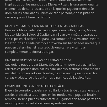
basado en héroes, ambientado en circuitos de alta velocidad
inspirados por los mundos de Disney y Pixar. Es una emocionante
experiencia de carreras arcade en la que los jugadores deberán
dominar las habilidades únicas de cada personaje en la pista de
carreras para obtener la victoria.
DISNEY Y PIXAR SE LANZAN DE LLENO A LAS CARRERAS
Una increíble variedad de personajes como Sulley, Bestia, Mickey
Mouse, Mulán, Baloo, el Capitán Jack Sparrow y más, preparados
con el pie en el acelerador para una competición al volante. Mejora
los atributos de cada piloto y aprovecha sus habilidades únicas que
pueden determinar el resultado de una carrera y cambiar
completamente tu forma de jugar.
UNA REDEFINICIÓN DE LAS CARRERAS ARCADE
Cualquiera puede jugar Disney Speedstorm, pero para ganar las
carreras es preciso dominar las habilidades y técnicas como medir el
uso de tus potenciadores de nitro, deslizarse con precisión en las
curvas y adaptarse a los entornos dinámicos de los circuitos.
COMPETIR JUNTOS NUNCA FUE TAN FÁCIL
Elige a tu corredor y acelera en solitario a través de pistas llenas de
acción, o desafía a tus amigos en los modos multijugador local y
remoto. Incluso puedes enfrentarte a jugadores de todas partes del
mundo para convertirte en una leyenda en línea.