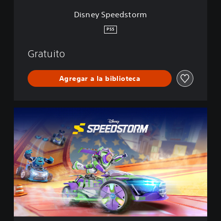
t
Disney Speedstorm
o
r
PS5
m
Gratuito
Agregar a la biblioteca
D
i
s
n
e
y
S
p
e
e
d
s