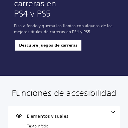
carreras en
PS4 y PS5
Pisa a fondo y quema las llantas con algunos de los
mejores títulos de carreras en PS4 y PS5.
Descubre juegos de carreras
Funciones de accesibilidad
T
C
S
S
V
e
o
e
e
e
x
n
p
p
l
t
t
u
u
o
o
r
e
e
c
Elementos visuales
n
o
d
d
i
Texto nítido
í
l
e
e
d