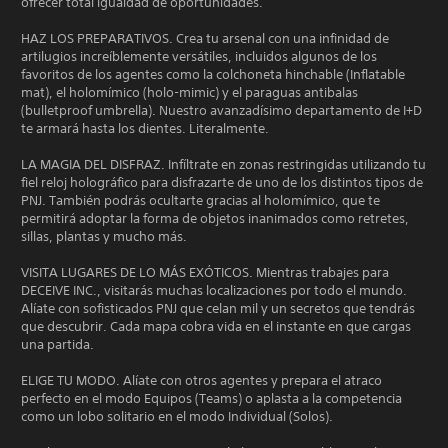
ofrecer total igualdad de oportunidades.
HAZ LOS PREPARATIVOS. Crea tu arsenal con una infinidad de
artilugios increíblemente versátiles, incluidos algunos de los
favoritos de los agentes como la colchoneta hinchable (Inflatable
mat), el holomímico (holo-mimic) y el paraguas antibalas
(bulletproof umbrella). Nuestro avanzadísimo departamento de I+D
te armará hasta los dientes. Literalmente.
LA MAGIA DEL DISFRAZ. Infíltrate en zonas restringidas utilizando tu
fiel reloj holográfico para disfrazarte de uno de los distintos tipos de
PNJ. También podrás ocultarte gracias al holomímico, que te
permitirá adoptar la forma de objetos inanimados como retretes,
sillas, plantas y mucho más.
VISITA LUGARES DE LO MÁS EXÓTICOS. Mientras trabajes para
DECEIVE INC., visitarás muchas localizaciones por todo el mundo.
Alíate con sofisticados PNJ que celan mil y un secretos que tendrás
que descubrir. Cada mapa cobra vida en el instante en que cargas
una partida.
ELIGE TU MODO. Alíate con otros agentes y prepara el atraco
perfecto en el modo Equipos (Teams) o aplasta a la competencia
como un lobo solitario en el modo Individual (Solos).