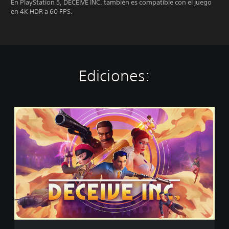
En PlayStation 5, DECEIVE INC. también es compatible con el juego
en 4K HDR a 60 FPS.
Ediciones:
S
t
a
n
d
a
r
d
E
d
i
t
i