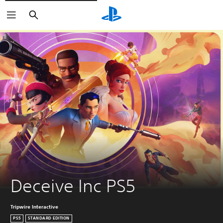
Buscar
Deceive Inc PS5
Tripwire Interactive
PS5
STANDARD EDITION