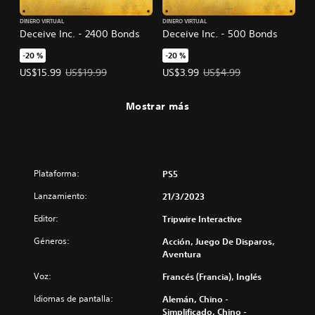
DINERO VIRTUAL
DINERO VIRTUAL
Deceive Inc. - 2400 Bonds
Deceive Inc. - 500 Bonds
-20 %
-20 %
Precio de la oferta: US$15.99. Precio original: US$19.99.
Precio de la oferta: US$3.99. Prec
US$15.99
US$19.99
US$3.99
US$4.99
Mostrar más
Plataforma:
PS5
Lanzamiento:
21/3/2023
Editor:
Tripwire Interactive
Géneros:
Acción, Juego De Disparos,
Aventura
Voz:
Francés (Francia), Inglés
Idiomas de pantalla:
Alemán, Chino -
Simplificado, Chino -