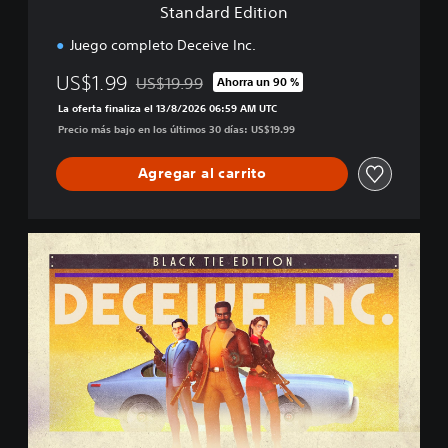
Standard Edition
o
n
Juego completo Deceive Inc.
US$1.99
US$19.99
Ahorra un 90 %
Rebajado del precio original de US$19.99
La oferta finaliza el 13/8/2026 06:59 AM UTC
Precio más bajo en los últimos 30 días: US$19.99
Agregar al carrito
B
l
a
c
k
T
i
e
E
d
i