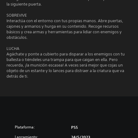
la siguiente puerta.
SOBREVIVE
Interactúa con el entorno con tus propias manos. Abre puertas,
cajones y armarios y hurga en su contenido. Recoge recursos
básicos y crea armas y herramientas para lidiar con enemigos y
obstáculos.
LUCHA
Agáchate y ponte a cubierto para disparar a los enemigos con tu
ballesta o tiéndeles una trampa para que caigan en ella. Pero
recuerda, ¡la munición escasea! A veces será mejor que cojas un
objeto de un estante y lo lances para distraer a la criatura que va
detrás de ti.
Plataforma:
PS5
Lanzamiento:
24/5/2023