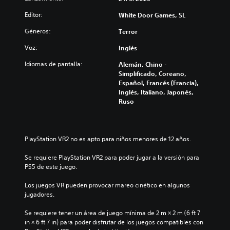
Editor:
White Door Games, SL
Géneros:
Terror
Voz:
Inglés
Idiomas de pantalla:
Alemán, Chino -
Simplificado, Coreano,
Español, Francés (Francia),
Inglés, Italiano, Japonés,
Ruso
PlayStation VR2 no es apto para niños menores de 12 años.
Se requiere PlayStation VR2 para poder jugar a la versión para 
PS5 de este juego.
Los juegos VR pueden provocar mareo cinético en algunos 
jugadores.
Se requiere tener un área de juego mínima de 2 m × 2 m (6 ft 7 
in × 6 ft 7 in) para poder disfrutar de los juegos compatibles con 