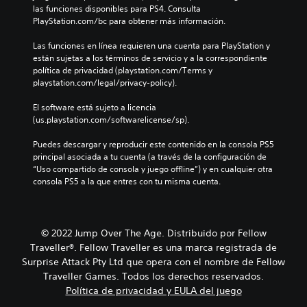
o
e
las funciones disponibles para PS4. Consulta 
c
d
PlayStation.com/bc para obtener más información.
e
e
r
s
Las funciones en línea requieren una cuenta para PlayStation y 
l
j
están sujetas a los términos de servicio y a la correspondiente 
o
u
política de privacidad (playstation.com/Terms y 
s
g
playstation.com/legal/privacy-policy).
c
a
o
r
El software está sujeto a licencia 
l
y
(us.playstation.com/softwarelicense/sp).
o
d
r
e
Puedes descargar y reproducir este contenido en la consola PS5 
e
s
principal asociada a tu cuenta (a través de la configuración de 
s
p
“Uso compartido de consola y juego offline”) y en cualquier otra 
p
l
consola PS5 a la que entres con tu misma cuenta.
a
a
r
z
a
a
j
r
© 2022 Jump Over The Age. Distribuido por Fellow
u
t
g
Traveller®. Fellow Traveller es una marca registrada de
e
a
p
Surprise Attack Pty Ltd que opera con el nombre de Fellow
r
o
Traveller Games. Todos los derechos reservados.
,
r
Política de privacidad y EULA del juego
t
l