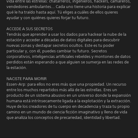
vida entre las estrellas: chatarreros, ingenieros, hackers, camareros,
vendedores ambulantes... Cada uno tiene una historia para explicar
qué le ha traído hasta aquí. Tú eliges a cuáles de ellos quieres
ayudar y con quiénes quieres forjar tu futuro.
ACCEDE A SUS SECRETOS
Tendrás que aprender a usar los dados para hackear la nube de la
estación y acceder a décadas de datos digitales para descubrir
nuevas zonas y destapar secretos ocultos. Este es tu poder
particular y, con él, puedes cambiar tu futuro. Secretos
corporativos, inteligencias artificiales rebeldes y montones de datos
perdidos están esperando a que alguien se sumerja en las redes de
la estación.
NACISTE PARA MORIR
Essen-Arp: para ellos no eres más que una propiedad. Un recurso
entre los muchos repartidos más allá de las estrellas. Eres un
producto de un sistema abusivo en un universo donde la expansión
humana está intrínsecamente ligada a la explotación y la extracción.
Huye de los creadores de tu cuerpo en decadencia y traza tu propio
camino en un mundo de ciencia ficción imaginativo y lleno de vida
que analiza los conceptos de precariedad, identidad y libertad.