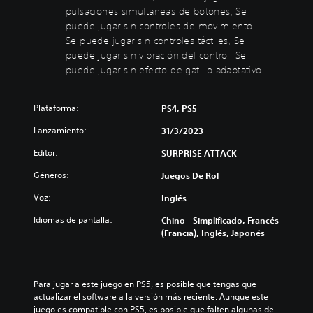
r
t
pulsaciones simultáneas de botones, Se
e
N
puede jugar sin controles de movimiento,
n
o
Se puede jugar sin controles táctiles, Se
e
e
puede jugar sin vibración del control, Se
s
r
puede jugar sin efecto de gatillo adaptativo
n
p
e
u
c
l
Plataforma:
PS4, PS5
e
s
s
Lanzamiento:
31/3/2023
a
a
d
r
Editor:
SURPRISE ATTACK
o
i
s
o
Géneros:
Juegos De Rol
p
b
Voz:
Inglés
o
o
d
t
Idiomas de pantalla:
Chino - Simplificado, Francés
e
o
(Francia), Inglés, Japonés
r
n
r
e
e
s
c
Para jugar a este juego en PS5, es posible que tengas que 
o
P
actualizar el software a la versión más reciente. Aunque este 
n
u
juego es compatible con PS5, es posible que falten algunas de 