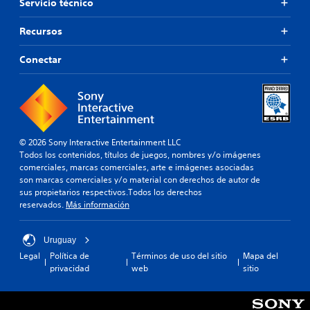
Servicio técnico
c
s
o
l
l
o
Recursos
o
s
r
b
Conectar
e
o
s
t
i
o
m
n
p
e
o
s
r
.
© 2026 Sony Interactive Entertainment LLC
t
Todos los contenidos, títulos de juegos, nombres y/o imágenes
a
comerciales, marcas comerciales, arte e imágenes asociadas
S
n
son marcas comerciales y/o material con derechos de autor de
e
t
sus propietarios respectivos.Todos los derechos
p
e
reservados.
Más información
s
u
p
e
a
Uruguay
d
r
Legal
Política de
Términos de uso del sitio
Mapa del
e
a
privacidad
web
sitio
j
q
u
u
g
e