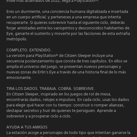
indie más aclamados de 2022, llega a PlayStation®!
Eres un durmiente, una conciencia humana digitalizada e insertada
en un cuerpo artificial, y perteneces a una empresa que intenta
recuperarte. Si quieres sobrevivir hasta el siguiente ciclo, deberás
forjar amistades entre los variopintos y desconocidos habitantes de
Eye, ganarte el sustento y moverte por las facciones de esta extraña
metrópolis.
COMPLETO. EXTENDIDO.
La versión para PlayStation® de Citizen Sleeper incluye una
secuencia poslanzamiento que consta de tres capítulos. En ellos se
amplía el universo del juego, se presentan nuevos personajes y
nuevas zonas de Erlin's Eye a través de una historia final de lo más
emocionante.
TIRA LOS DADOS. TRABAJA. COBRA. SOBREVIVE.
En Citizen Sleeper, inspirado en los juegos de rol de mesa,
encontrarás dados, relojes e impulsos. En cada ciclo, usas los dados
para elegir qué hacer con tu tiempo: construir o romper alianzas,
destapar secretos y huir de quienes te persiguen. Aprende a
sobrevivir y a prosperar ciclo a ciclo.
AYUDA A TUS AMIGOS
La estación acoge a personajes de todo tipo que intentan ganarse la