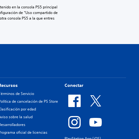
enido en la consola PS5 principal 
nfiguración de “Uso compartido de 
 otra consola PS5 a la que entres 
Recursos
Conectar
Términos de Servicio
Política de cancelación de PS Store
Clasificación por edad
Aviso sobre la salud
Desarrolladores
Programa oficial de licencias
PlayStation App (iOS)