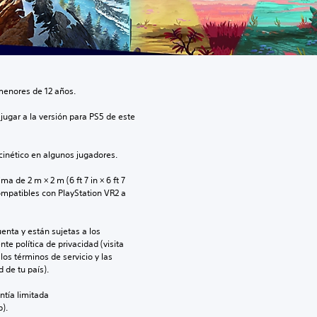
menores de 12 años.
jugar a la versión para PS5 de este 
inético en algunos jugadores.
 de 2 m × 2 m (6 ft 7 in × 6 ft 7 
ompatibles con PlayStation VR2 a 
enta y están sujetas a los 
te política de privacidad (visita 
os términos de servicio y las 
 de tu país).
ntía limitada 
).