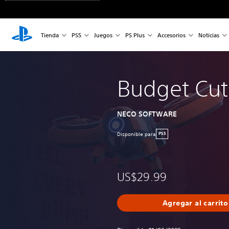
Tienda
PS5
Juegos
PS Plus
Accesorios
Noticias
Budget Cut
NECO SOFTWARE
Disponible para
PS5
US$29.99
Agregar al carrito