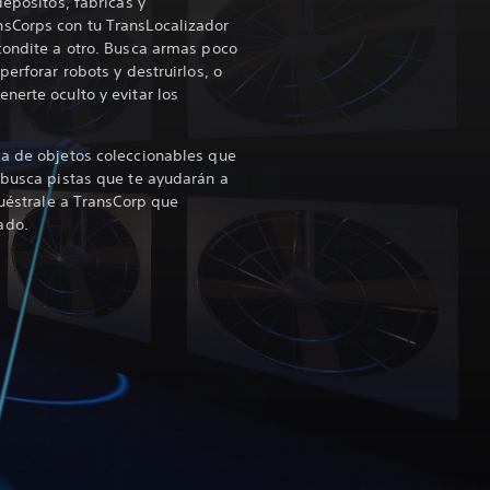
depósitos, fábricas y
sCorps con tu TransLocalizador
condite a otro. Busca armas poco
perforar robots y destruirlos, o
nerte oculto y evitar los
ca de objetos coleccionables que
 busca pistas que te ayudarán a
Muéstrale a TransCorp que
ado.