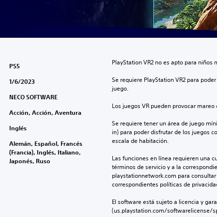
PlayStation VR2 no es apto para niños 
PS5
Se requiere PlayStation VR2 para poder 
1/6/2023
juego.
NECO SOFTWARE
Los juegos VR pueden provocar mareo c
Acción, Acción, Aventura
Se requiere tener un área de juego mínima
Inglés
in) para poder disfrutar de los juegos c
escala de habitación.
Alemán, Español, Francés
(Francia), Inglés, Italiano,
Las funciones en línea requieren una cu
Japonés, Ruso
términos de servicio y a la correspondien
playstationnetwork.com para consultar l
correspondientes políticas de privacidad
El software está sujeto a licencia y gara
(us.playstation.com/softwarelicense/sp