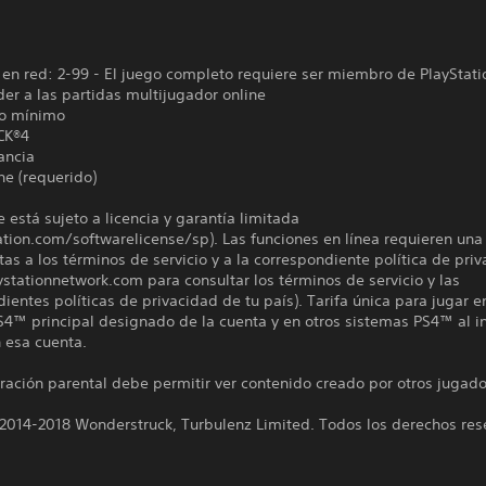
en red: 2-99 - El juego completo requiere ser miembro de PlayStati
er a las partidas multijugador online
o mínimo
CK®4
ancia
ne (requerido)
e está sujeto a licencia y garantía limitada
ation.com/softwarelicense/sp). Las funciones en línea requieren una
tas a los términos de servicio y a la correspondiente política de pri
aystationnetwork.com para consultar los términos de servicio y las
ientes políticas de privacidad de tu país). Tarifa única para jugar e
4™ principal designado de la cuenta y en otros sistemas PS4™ al in
 esa cuenta.
ración parental debe permitir ver contenido creado por otros jugado
 2014-2018 Wonderstruck, Turbulenz Limited. Todos los derechos res