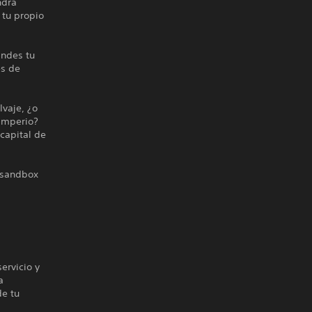
ndrá
 tu propio
andes tu
es de
vaje, ¿o
 imperio?
capital de
O sandbox
ervicio y
a
de tu