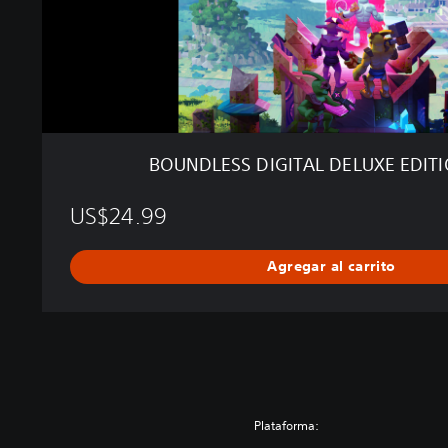
I
G
I
T
A
L
D
E
BOUNDLESS DIGITAL DELUXE EDIT
L
U
US$24.99
X
E
E
Agregar al carrito
D
I
T
I
O
N
U
P
Plataforma:
G