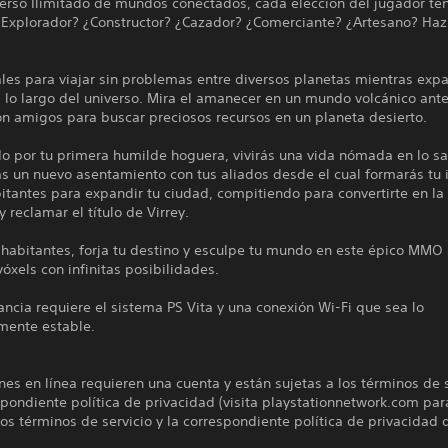
verso Ilimitado de mundos conectados, cada elección del jugador te
¿Explorador? ¿Constructor? ¿Cazador? ¿Comerciante? ¿Artesano? Haz
les para viajar sin problemas entre diversos planetas mientras exp
 lo largo del universo. Mira el amanecer en un mundo volcánico ant
on amigos para buscar preciosos recursos en un planeta desierto.
 por tu primera humilde hoguera, vivirás una vida nómada en lo sal
ás un nuevo asentamiento con tus aliados desde el cual formarás tu
tantes para expandir tu ciudad, compitiendo para convertirte en la 
 reclamar el título de Virrey.
 habitantes, forja tu destino y esculpe tu mundo en este épico MM
óxels con infinitas posibilidades.
ancia requiere el sistema PS Vita y una conexión Wi-Fi que sea lo
emente estable.
nes en línea requieren una cuenta y están sujetas a los términos de s
spondiente política de privacidad (visita playstationnetwork.com par
los términos de servicio y la correspondiente política de privacidad 