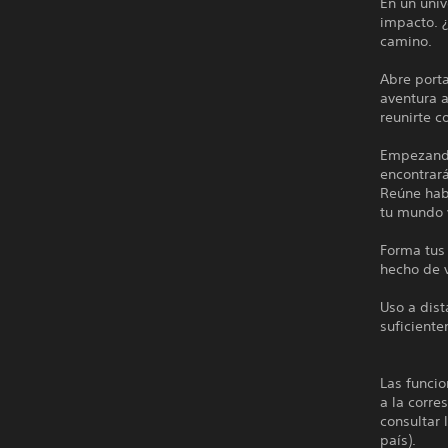
En un uni
impacto. 
camino.
Abre porta
aventura a
reunirte c
Empezando
encontrar
Reúne habi
tu mundo y
Forma tus
hecho de v
Uso a dist
suficient
Las funcio
a la corre
consultar 
país).