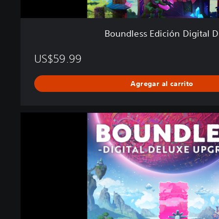
n
D
i
Boundless Edición Digital 
g
i
US$59.99
t
a
l
Agregar al carrito
D
e
l
B
u
O
x
U
e
N
D
L
E
S
S
D