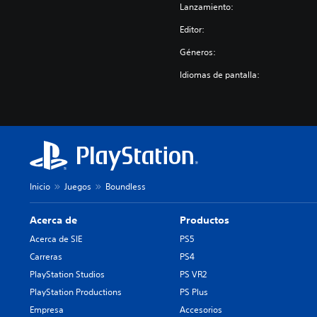
Lanzamiento:
R
A
Editor:
D
Géneros:
E
Idiomas de pantalla:
Inicio
Juegos
Boundless
Acerca de
Productos
Acerca de SIE
PS5
Carreras
PS4
PlayStation Studios
PS VR2
PlayStation Productions
PS Plus
Empresa
Accesorios