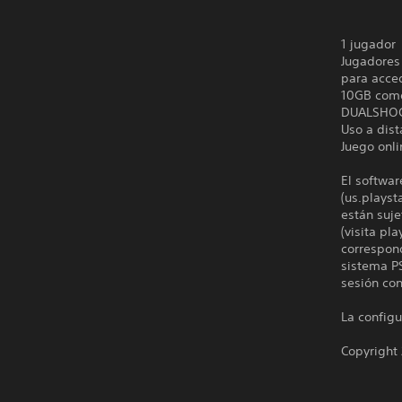
1 jugador
Jugadores 
para acced
10GB com
DUALSHO
Uso a dist
Juego onli
El softwar
(us.playst
están suje
(visita pl
correspond
sistema PS
sesión con
La configu
Copyright