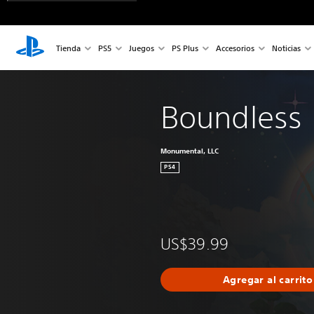
Tienda
PS5
Juegos
PS Plus
Accesorios
Noticias
Boundless
Monumental, LLC
PS4
US$39.99
Agregar al carrito