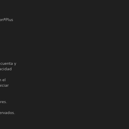
on®Plus
 cuenta y
vacidad
n el
iciar
res.
ervados.