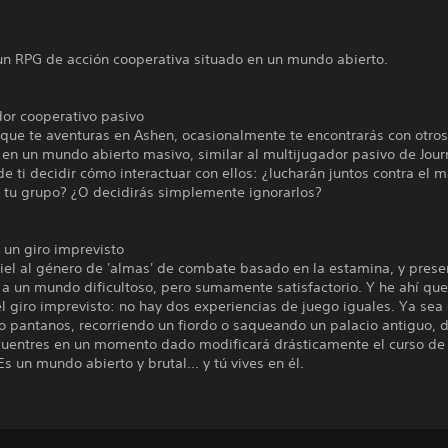
un RPG de acción cooperativa situado en un mundo abierto.
dor cooperativo pasivo
que te aventuras en Ashen, ocasionalmente te encontrarás con otro
en un mundo abierto masivo, similar al multijugador pasivo de Jour
 ti decidir cómo interactuar con ellos: ¿lucharán juntos contra el m
a tu grupo? ¿O decidirás simplemente ignorarlos?
 un giro imprevisto
iel al género de 'almas' de combate basado en la estamina, y prese
a un mundo dificultoso, pero sumamente satisfactorio. Y he ahí que
l giro imprevisto: no hay dos experiencias de juego iguales. Ya sea
o pantanos, recorriendo un fiordo o saqueando un palacio antiguo, 
cuentres en un momento dado modificará drásticamente el curso de
Es un mundo abierto y brutal... y tú vives en él.