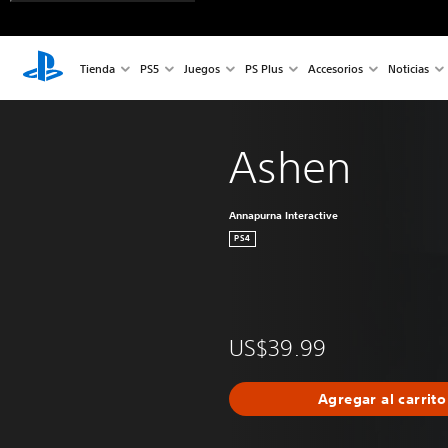
Tienda
PS5
Juegos
PS Plus
Accesorios
Noticias
Ashen
Annapurna Interactive
PS4
US$39.99
Agregar al carrito