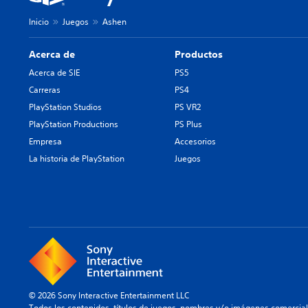
Inicio
Juegos
Ashen
Acerca de
Productos
Acerca de SIE
PS5
Carreras
PS4
PlayStation Studios
PS VR2
PlayStation Productions
PS Plus
Empresa
Accesorios
La historia de PlayStation
Juegos
© 2026 Sony Interactive Entertainment LLC
Todos los contenidos, títulos de juegos, nombres y/o imágenes comercia