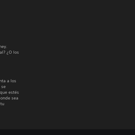
s
ney.
al? ¿O los
nta a los
 se
 que estés
donde sea
 tu