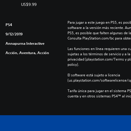
US$9.99
Para jugar a este juego en PS5, es posib
PS4
software a la versión más reciente. Au
PS5, es posible que falten algunas de l
9/12/2019
Consulta PlayStation.com/bc para obte
Annapurna Interactive
Las funciones en línea requieren una cu
Acción, Aventura, Acción
sujetas a los términos de servicio y a la
privacidad (playstation.com/Terms y pl
policy).
El software está sujeto a licencia 
(us.playstation.com/softwarelicense/sp
Tarifa única para jugar en el sistema P
cuenta y en otros sistemas PS4™ al inic