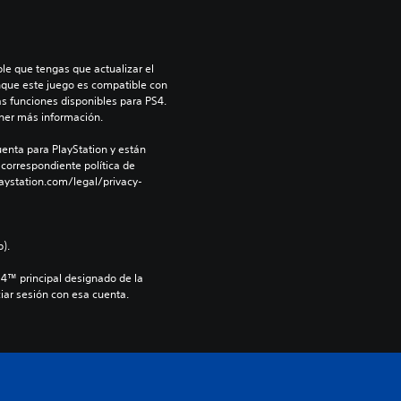
le que tengas que actualizar el 
nque este juego es compatible con 
as funciones disponibles para PS4. 
ner más información.
enta para PlayStation y están 
 correspondiente política de 
aystation.com/legal/privacy-
).
S4™ principal designado de la 
iar sesión con esa cuenta.