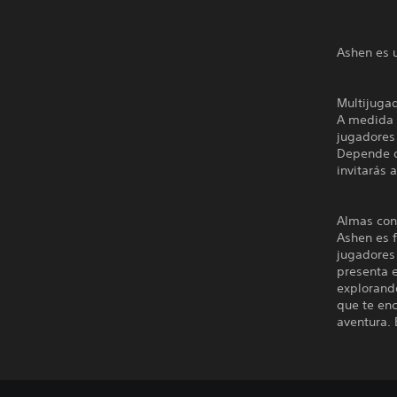
Ashen es 
Multijuga
A medida 
jugadores 
Depende de
invitarás 
Almas con
Ashen es f
jugadores 
presenta e
explorand
que te en
aventura. 