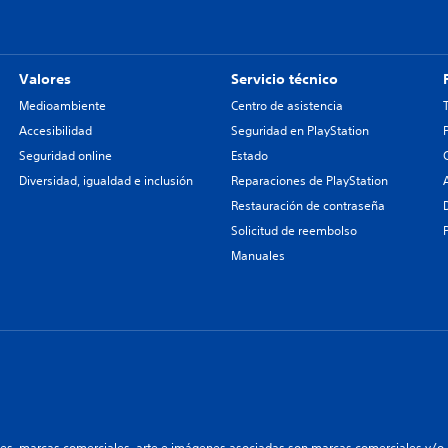
Valores
Servicio técnico
Medioambiente
Centro de asistencia
Accesibilidad
Seguridad en PlayStation
Seguridad online
Estado
Diversidad, igualdad e inclusión
Reparaciones de PlayStation
Restauración de contraseña
Solicitud de reembolso
Manuales
les, marcas comerciales, arte e imágenes asociadas son marcas comerciales y/o m