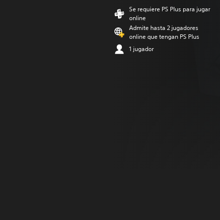
Se requiere PS Plus para jugar
online
Admite hasta 2 jugadores
online que tengan PS Plus
1 jugador