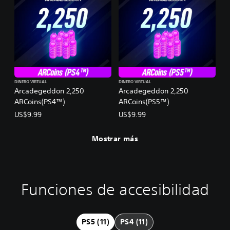
DINERO VIRTUAL
DINERO VIRTUAL
Arcadegeddon 2,250
Arcadegeddon 2,250
ARCoins(PS4™)
ARCoins(PS5™)
US$9.99
US$9.99
Mostrar más
Funciones de accesibilidad
C
S
S
P
o
u
e
a
n
b
n
u
t
t
s
s
PS5 (11)
PS4 (11)
r
í
i
a