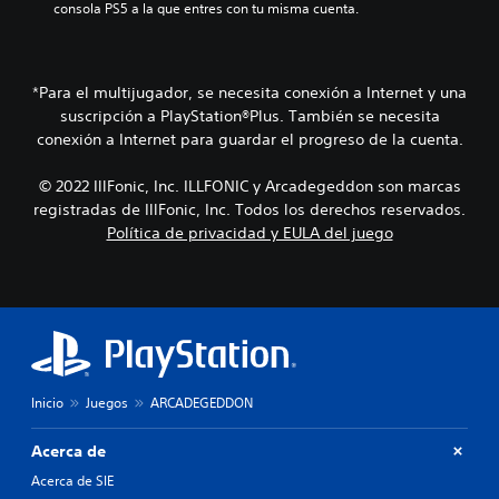
j
a
consola PS5 a la que entres con tu misma cuenta.
c
i
e
d
i
o
s
d
a
p
3
e
c
r
D
l
i
*Para el multijugador, se necesita conexión a Internet y una
i
o
n
P
suscripción a PlayStation®Plus. También se necesita
n
s
e
u
conexión a Internet para guardar el progreso de la cuenta.
c
j
m
e
i
o
á
d
p
© 2022 IllFonic, Inc. ILLFONIC y Arcadegeddon son marcas
y
t
e
a
s
registradas de IllFonic, Inc. Todos los derechos reservados.
i
s
l
t
c
Política de privacidad y EULA del juego
e
e
i
a
s
s
c
(
t
.
k
s
a
s
o
b
.
l
l
o
e
e
c
I
l
e
n
Inicio
Juegos
ARCADEGEDDON
j
r
v
u
l
e
e
Acerca de
a
r
g
s
Acerca de SIE
o
s
a