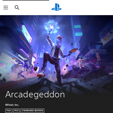
Buscar
Arcadegeddon
IllFonic Inc.
PS4
PS5
STANDARD EDITION