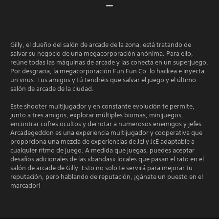
Gilly, el dueño del salón de arcade de la zona, está tratando de
salvar su negocio de una megacorporación anónima. Para ello,
reúne todas las máquinas de arcade y las conecta en un superjuego.
Por desgracia, la megacorporación Fun Fun Co. lo hackea e inyecta
un virus. Tus amigos y tú tendréis que salvar el juego y el último
salón de arcade de la ciudad.
Este shooter multijugador y en constante evolución te permite,
junto a tres amigos, explorar múltiples biomas, minijuegos,
encontrar cofres ocultos y derrotar a numerosos enemigos y jefes.
Arcadegeddon es una experiencia multijugador y cooperativa que
proporciona una mezcla de experiencias de JcJ y JcE adaptable a
cualquier ritmo de juego. A medida que juegas, puedes aceptar
desafíos adicionales de las «bandas» locales que pasan el rato en el
salón de arcade de Gilly. Esto no solo te servirá para mejorar tu
reputación, pero hablando de reputación, ¡gánate un puesto en el
marcador!