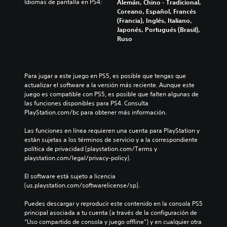
p
Idiomas de pantalla en PS4:
g
Alemán, Chino - Tradicional,
a
d
a
u
Coreano, Español, Francés
n
e
r
n
(Francia), Inglés, Italiano,
t
a
a
a
Japonés, Portugués (Brasil),
e
u
l
s
Ruso
e
d
a
o
l
i
h
p
g
o
i
c
a
i
s
i
Para jugar a este juego en PS5, es posible que tengas que 
m
n
t
o
actualizar el software a la versión más reciente. Aunque este 
e
d
o
n
juego es compatible con PS5, es posible que falten algunas de 
p
i
r
e
las funciones disponibles para PS4. Consulta 
l
v
i
s
PlayStation.com/bc para obtener más información.
a
i
a
d
y
d
y
e
Las funciones en línea requieren una cuenta para PlayStation y 
o
u
l
s
están sujetas a los términos de servicio y a la correspondiente 
l
a
o
e
política de privacidad (playstation.com/Terms y 
a
l
s
n
playstation.com/legal/privacy-policy).
e
e
p
s
x
s
e
i
El software está sujeto a licencia 
p
.
r
b
(us.playstation.com/softwarelicense/sp).
e
s
i
r
o
l
Puedes descargar y reproducir este contenido en la consola PS5 
i
A
n
i
principal asociada a tu cuenta (a través de la configuración de 
e
u
a
d
“Uso compartido de consola y juego offline”) y en cualquier otra 
n
d