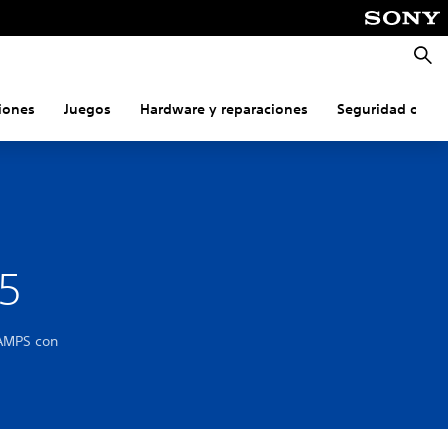
Busca
iones
Juegos
Hardware y reparaciones
Seguridad onlin
l
S5
 AMPS con