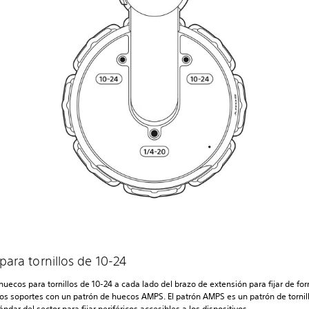
ara tornillos de 10-24
huecos para tornillos de 10-24 a cada lado del brazo de extensión para fijar de f
 los soportes con un patrón de huecos AMPS. El patrón AMPS es un patrón de tornil
ndar del sector para fijar periféricos accesibles a los dispositivos.