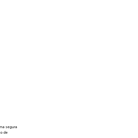
orma segura
lo de