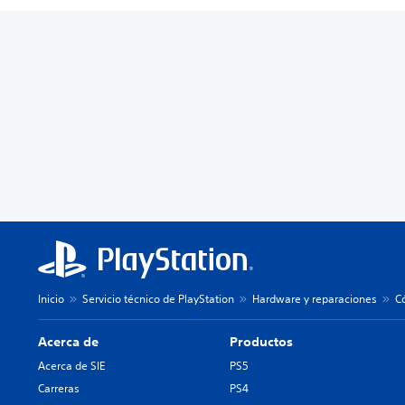
Inicio
Servicio técnico de PlayStation
Hardware y reparaciones
C
Acerca de
Productos
Acerca de SIE
PS5
Carreras
PS4