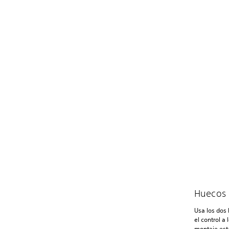
Huecos p
Usa los dos 
el control a
montaje está