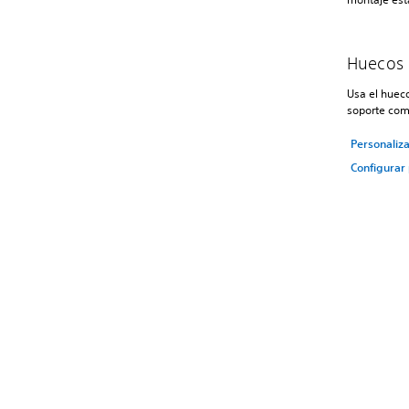
Huecos p
Usa el hueco
soporte comp
Personaliza
Configurar 