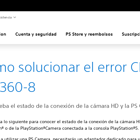
istencia
ion
Cuenta y seguridad
PS Store y reembolsos
Suscripc
o solucionar el error C
8360-8
ba el estado de la conexión de la cámara HD y la PS
 lo siguiente para conocer el estado de la conexión de la cámara 
n® o de la PlayStation®Camera conectada a la consola PlayStation®5.
s a utilizar una PS Camera, necesitarás un adaptador dedicado para 