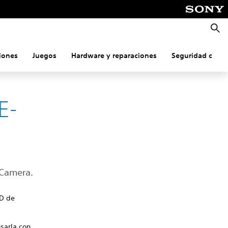
Busca
iones
Juegos
Hardware y reparaciones
Seguridad onlin
E-
 Camera.
HD de
usarla con