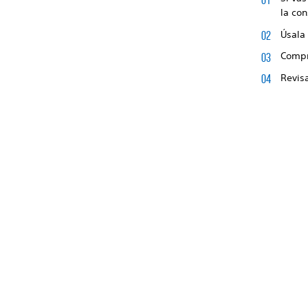
la co
Úsala
Compr
Revisa