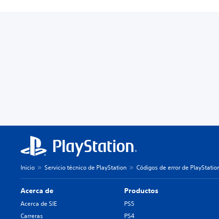
Inicio
Servicio técnico de PlayStation
Códigos de error de PlayStatio
Acerca de
Productos
Acerca de SIE
PS5
Carreras
PS4