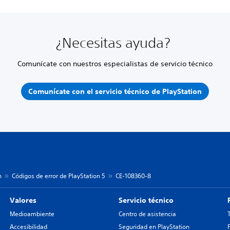
¿Necesitas ayuda?
Comunícate con nuestros especialistas de servicio técnico
Comunícate con el servicio técnico de PlayStation
n
Códigos de error de PlayStation 5
CE-108360-8
Valores
Servicio técnico
Medioambiente
Centro de asistencia
Accesibilidad
Seguridad en PlayStation