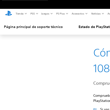
Tienda
PS5
Juegos
PS Plus
Accesorios
Noticias
As
Página principal de soporte técnico
Estado de PlayStat
Cóm
10
Comprue
Comprueba
PlayStatio
Si va