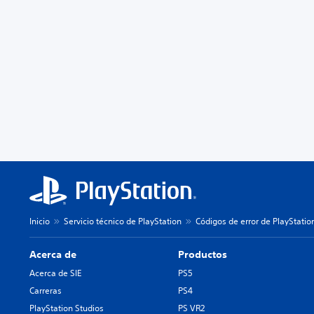
Inicio
Servicio técnico de PlayStation
Códigos de error de PlayStatio
Acerca de
Productos
Acerca de SIE
PS5
Carreras
PS4
PlayStation Studios
PS VR2