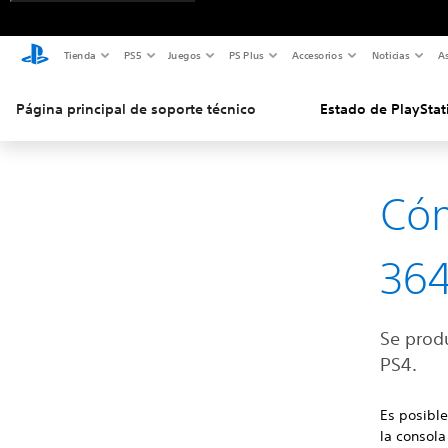
Tienda
PS5
Juegos
PS Plus
Accesorios
Noticias
As
Página principal de soporte técnico
Estado de PlayStat
Cóm
36
Se prod
PS4.
Es posibl
la consola