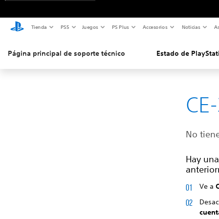
Tienda
PS5
Juegos
PS Plus
Accesorios
Noticias
As
Página principal de soporte técnico
Estado de PlayStat
CE-
No tien
Hay una
anterior
Ve a
Desact
cuent