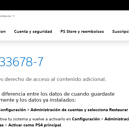
istencia
ion
Cuenta y seguridad
PS Store y reembolsos
Suscripc
33678-7
es derecho de acceso al contenido adicional.
 diferencia entre los datos de cuando guardaste
mente y los datos ya instalados:
Configuración
>
Administración de cuentas y selecciona
Restaurar 
iva tu sistema y vuelve a activarlo en
Configuración
>
Administrac
as
>
Activar como PS4 principal
.