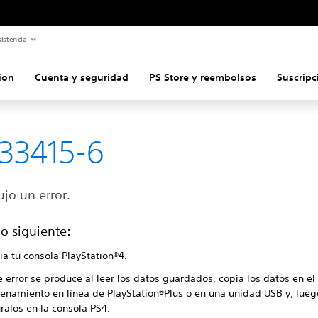
istencia
ion
Cuenta y seguridad
PS Store y reembolsos
Suscripc
33415-6
jo un error.
o siguiente:
ia tu consola PlayStation®4.
e error se produce al leer los datos guardados, copia los datos en el
enamiento en línea de PlayStation®Plus o en una unidad USB y, lueg
ralos en la consola PS4.