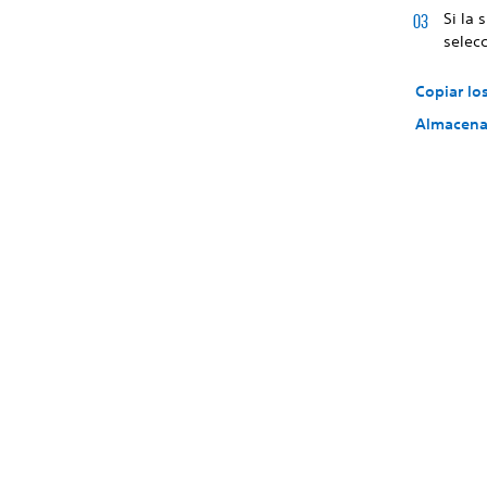
Si la 
selec
Copiar lo
Almacenam