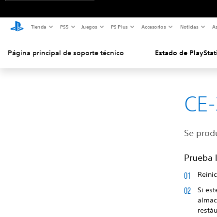
Tienda
PS5
Juegos
PS Plus
Accesorios
Noticias
As
Página principal de soporte técnico
Estado de PlayStat
CE-
Se produ
Prueba l
Reinic
Si est
almac
restáu