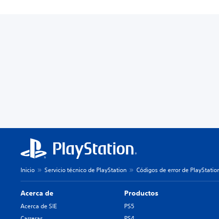
Inicio
Servicio técnico de PlayStation
Códigos de error de PlayStatio
Acerca de
Productos
Acerca de SIE
PS5
Carreras
PS4