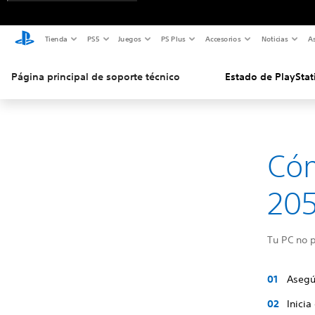
Tienda
PS5
Juegos
PS Plus
Accesorios
Noticias
As
Página principal de soporte técnico
Estado de PlayStat
Cóm
205
Tu PC no p
Asegú
Inicia