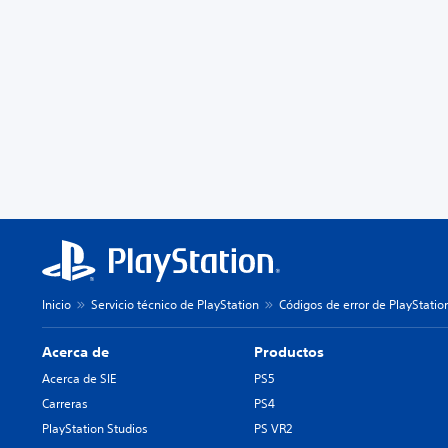
Inicio
Servicio técnico de PlayStation
Códigos de error de PlayStatio
Acerca de
Productos
Acerca de SIE
PS5
Carreras
PS4
PlayStation Studios
PS VR2