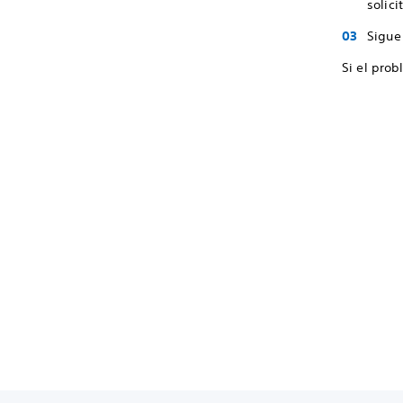
solici
Sigue 
Si el prob