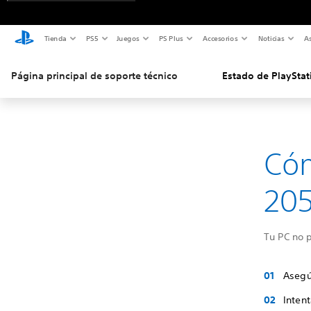
Tienda
PS5
Juegos
PS Plus
Accesorios
Noticias
As
Página principal de soporte técnico
Estado de PlayStat
Cóm
20
Tu PC no p
Asegú
Intent