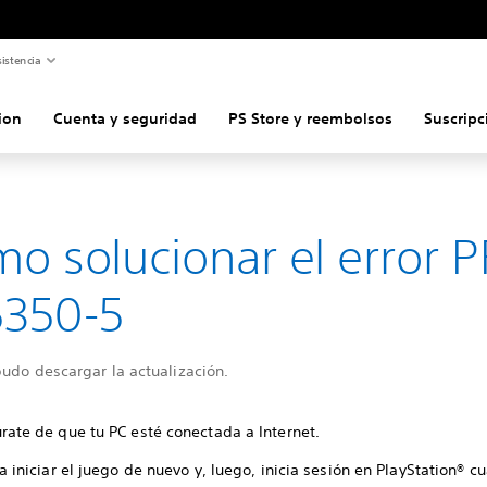
istencia
ion
Cuenta y seguridad
PS Store y reembolsos
Suscripc
o solucionar el error P
5350-5
udo descargar la actualización.
rate de que tu PC esté conectada a Internet.
a iniciar el juego de nuevo y, luego, inicia sesión en PlayStation® c