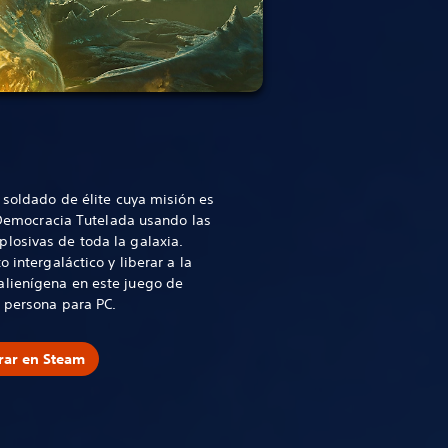
n soldado de élite cuya misión es
a Democracia Tutelada usando las
losivas de toda la galaxia.
 intergaláctico y liberar a la
lienígena en este juego de
a persona para PC.
ar en Steam