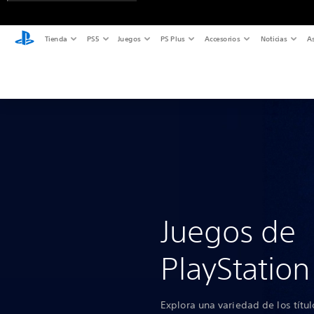
Tienda
PS5
Juegos
PS Plus
Accesorios
Noticias
As
Juegos de
PlayStation
Explora una variedad de los tít