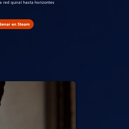
 red quiral hasta horizontes
denar en Steam