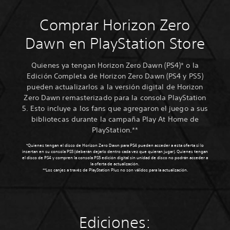
Comprar Horizon Zero
Dawn en PlayStation Store
Quienes ya tengan Horizon Zero Dawn (PS4)* o la
Edición Completa de Horizon Zero Dawn (PS4 y PS5)
pueden actualizarlos a la versión digital de Horizon
Zero Dawn remasterizado para la consola PlayStation
5. Esto incluye a los fans que agregaron el juego a sus
bibliotecas durante la campaña Play At Home de
PlayStation.**
*Quienes tengan el disco de Horizon Zero Dawn para PS4 pueden acceder a esta oferta si lo
insertan en su consola PS5 (deberán dejarlo dentro cada vez que quieran jugar). Quienes tengan
el disco de PS4 y compren la consola PS5 edición digital sin unidad de disco no podrán acceder a
la oferta de actualización.
**Los canjes a través de PlayStation Plus no son válidos para la actualización.
Ediciones: