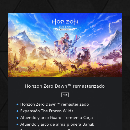
H
o
r
i
z
o
n
Z
e
r
o
D
a
Horizon Zero Dawn™ remasterizado
w
n
PS5
™
Horizon Zero Dawn™ remasterizado
r
e
Expansión The Frozen Wilds
m
Atuendo y arco Guard. Tormenta Carja
a
Atuendo y arco de alma pionera Banuk
s