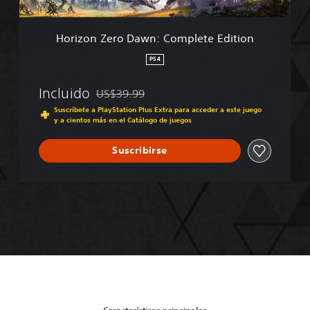
o
D
a
Horizon Zero Dawn: Complete Edition
w
n
PS4
:
C
Incluido
US$39.99
o
Rebajado del precio original de US$39.99
m
Suscríbete a PlayStation Plus Extra para acceder a este juego
y a cientos más en el Catálogo de juegos
p
l
e
Suscribirse
t
e
E
d
i
t
i
o
n
Características principales