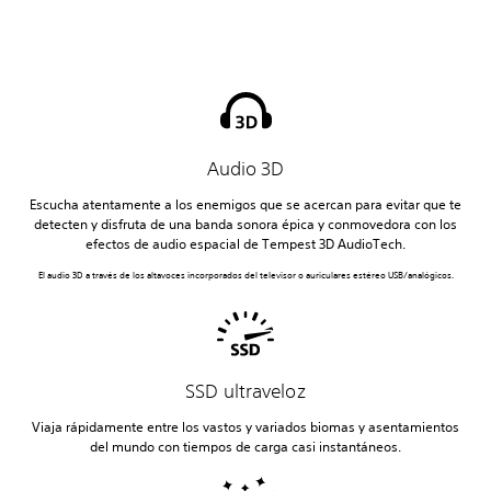
Audio 3D
Escucha atentamente a los enemigos que se acercan para evitar que te
detecten y disfruta de una banda sonora épica y conmovedora con los
efectos de audio espacial de Tempest 3D AudioTech.
El audio 3D a través de los altavoces incorporados del televisor o auriculares estéreo USB/analógicos.
SSD ultraveloz
Viaja rápidamente entre los vastos y variados biomas y asentamientos
del mundo con tiempos de carga casi instantáneos.