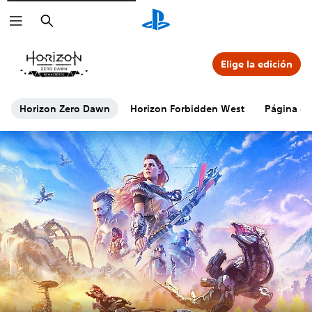
Buscar
Elige la edición
Horizon Zero Dawn
Horizon Forbidden West
Página ofi