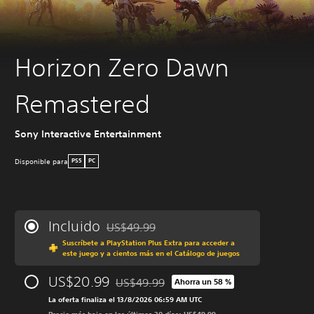
Horizon Zero Dawn
Remastered
Sony Interactive Entertainment
Disponible para
PS5
PC
Incluido
US$49.99
Rebajado del precio original de US$49.99
Suscríbete a PlayStation Plus Extra para acceder a
este juego y a cientos más en el Catálogo de juegos
US$20.99
US$49.99
Ahorra un 58 %
Rebajado del precio original de US$49.99
La oferta finaliza el 13/8/2026 06:59 AM UTC