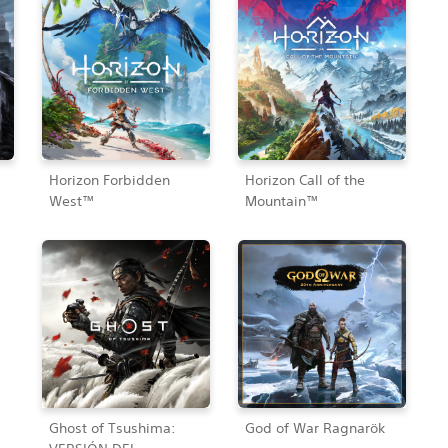
I
Horizon Forbidden
Horizon Call of the
West™
Mountain™
Ghost of Tsushima:
God of War Ragnarök