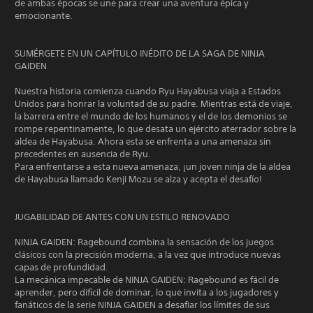
de ambas épocas se une para crear una aventura épica y
emocionante.
SUMÉRGETE EN UN CAPÍTULO INÉDITO DE LA SAGA DE NINJA
GAIDEN
Nuestra historia comienza cuando Ryu Hayabusa viaja a Estados
Unidos para honrar la voluntad de su padre. Mientras está de viaje,
la barrera entre el mundo de los humanos y el de los demonios se
rompe repentinamente, lo que desata un ejército aterrador sobre la
aldea de Hayabusa. Ahora esta se enfrenta a una amenaza sin
precedentes en ausencia de Ryu.
Para enfrentarse a esta nueva amenaza, ¡un joven ninja de la aldea
de Hayabusa llamado Kenji Mozu se alza y acepta el desafío!
JUGABILIDAD DE ANTES CON UN ESTILO RENOVADO
NINJA GAIDEN: Ragebound combina la sensación de los juegos
clásicos con la precisión moderna, a la vez que introduce nuevas
capas de profundidad.
La mecánica impecable de NINJA GAIDEN: Ragebound es fácil de
aprender, pero difícil de dominar, lo que invita a los jugadores y
fanáticos de la serie NINJA GAIDEN a desafiar los límites de sus