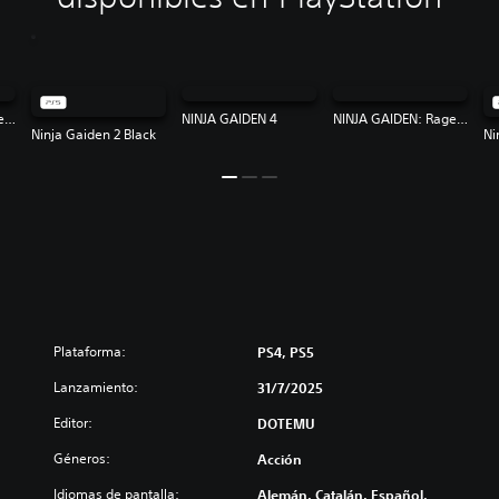
NINJA GAIDEN: Ragebound
NINJA GAIDEN 4
NINJA GAIDEN: Ragebound
Ninja Gaiden 2 Black
Ni
Plataforma:
PS4, PS5
Lanzamiento:
31/7/2025
Editor:
DOTEMU
Géneros:
Acción
Idiomas de pantalla:
Alemán, Catalán, Español,