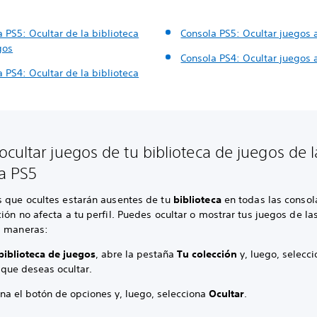
 PS5: Ocultar de la biblioteca
Consola PS5: Ocultar juegos 
gos
Consola PS4: Ocultar juegos 
 PS4: Ocultar de la biblioteca
cultar juegos de tu biblioteca de juegos de l
la PS5
s que ocultes estarán ausentes de tu
biblioteca
en todas las consol
ión no afecta a tu perfil. Puedes ocultar o mostrar tus juegos de la
s maneras:
biblioteca de juegos
, abre la pestaña
Tu colección
y, luego, selecci
 que deseas ocultar.
ona el botón de opciones y, luego, selecciona
Ocultar
.