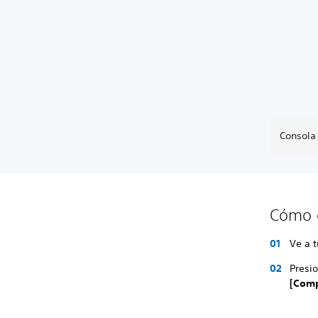
Consola
Cómo o
Ve a 
Presi
[Com