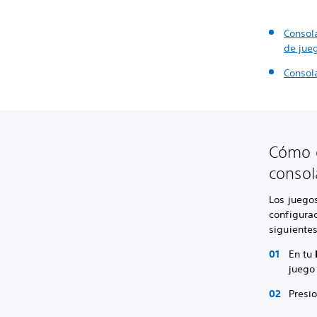
Consola
de jue
Consola
Cómo o
conso
Los juego
configurac
siguiente
En tu
juego
Presi