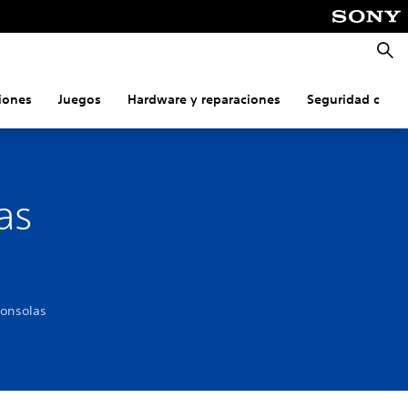
Busca
iones
Juegos
Hardware y reparaciones
Seguridad onlin
as
consolas