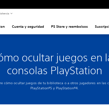
istencia
ion
Cuenta y seguridad
PS Store y reembolsos
Suscripc
ómo ocultar juegos en l
consolas PlayStation
e cómo ocultar juegos de tu biblioteca o a otros jugadores en las 
PlayStation®5 y PlayStation®4.