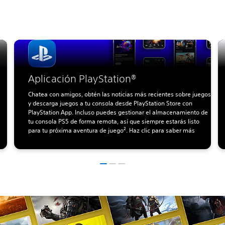
Aplicación PlayStation®
Chatea con amigos, obtén las noticias más recientes sobre juegos
y descarga juegos a tu consola desde PlayStation Store con
PlayStation App. Incluso puedes gestionar el almacenamiento de
tu consola PS5 de forma remota, así que siempre estarás listo
para tu próxima aventura de juego². Haz clic para saber más