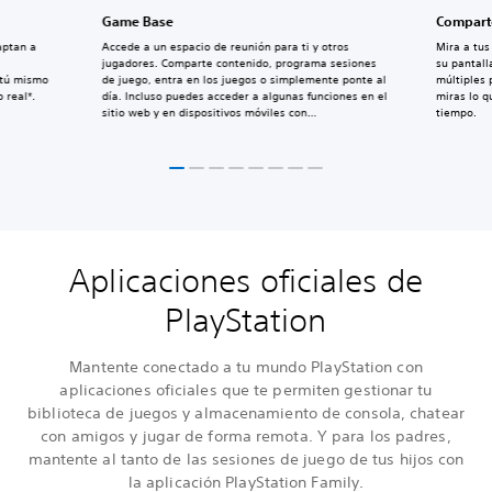
Game Base
Comparte
aptan a
Accede a un espacio de reunión para ti y otros
Mira a tu
jugadores. Comparte contenido, programa sesiones
su pantall
 tú mismo
de juego, entra en los juegos o simplemente ponte al
múltiples 
 real*.
día. Incluso puedes acceder a algunas funciones en el
miras lo 
sitio web y en dispositivos móviles con
tiempo.
PlayStation App.
Aplicaciones oficiales de
PlayStation
Mantente conectado a tu mundo PlayStation con
aplicaciones oficiales que te permiten gestionar tu
biblioteca de juegos y almacenamiento de consola, chatear
con amigos y jugar de forma remota. Y para los padres,
mantente al tanto de las sesiones de juego de tus hijos con
la aplicación PlayStation Family.