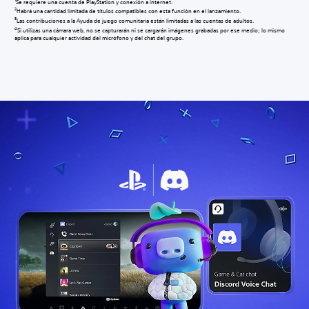
Se requiere una cuenta de PlayStation y conexión a internet.
2
Habrá una cantidad limitada de títulos compatibles con esta función en el lanzamiento.
3
Las contribuciones a la Ayuda de juego comunitaria están limitadas a las cuentas de adultos.
4
Si utilizas una cámara web, no se capturarán ni se cargarán imágenes grabadas por ese medio; lo mismo
aplica para cualquier actividad del micrófono y del chat del grupo.