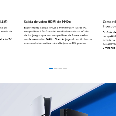
ALLM)
Salida de video HDMI de 1440p
Compatib
incorpo
ora de
Experimenta salida 1440p a monitores y TVs de PC
el modo de
compatibles.* Disfruta del rendimiento visual nítido
Disfruta d
de los juegos que son compatibles de forma nativa
compatibil
al a tu TV
con la resolución 1440p. Si estás jugando un título con
acceder a
a
una resolución nativa más alta (como 4K), puedes
tus altavo
lo está
beneficiarte de una mejora en el antisolapamiento
y mirando 
y es
mediante el supermuestreo de salida de hasta
n los
1440p.*La salida de video 1440p en PS5 requiere un
televisor o monitor de PC que soporte 1440p/60Hz o
1440p/60Hz y 120Hz.