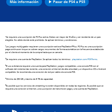
Más información
Pasar de PS4 a PS5
*Se requiere una suscripción de PS Plus activa. Debes ser mayor de 16 años y ser residente de un país
elegible. No válido donde esté prohibido. Se aplican términos y condiciones.
1
Los juegos multijugador requieren una suscripción activa a PlayStation®Plus. PS Plus es una suscripción
paga continua en la que se cobran cargos recurrentes de forma automática con la frecuencia establecida
por el cliente al momento de la compra hasta que se cancele.
2
Se requiere una cuenta de PlayStation. Se aplican todos los términos:
playstation.com/PSNTerms
.
3
El uso a distancia requiere una cuenta para PlayStation, juegos compatibles, una consola PS5 con el
software del sistema más reciente, una conexión a Internet de alta velocidad y un dispositivo iOS o Android
compatible. Se recomienda una conexión de red por cable a la consola PS5.
4
Mínimo de 250 GB y máximo de 8 TB de capacidad.
5
Es posible que los servicios de streaming no estén disponibles en todas las regiones. Es posible que se
requiera una conexión a Internet, una suscripción de transmisión paga y una cuenta de PlayStation.